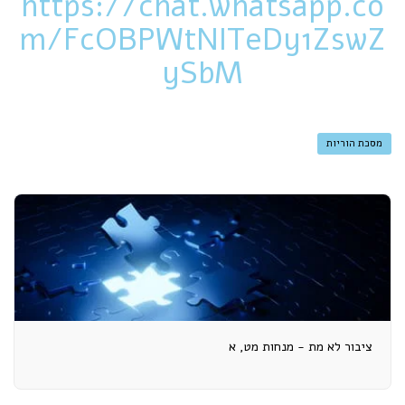
https://chat.whatsapp.co
m/FcOBPWtNITeDy1ZswZ
ySbM
מסכת הוריות
ציבור לא מת - מנחות מט, א