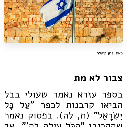
מאת: נתן קוטלר
צבור לא מת
בספר עזרא נאמר שעולי בבל
הביאו קרבנות לכפר "עַל כָּל
יִשְׂרָאֵל" (ח, לה). בפסוק נאמר
שהקריבו "הַכֹּל עוֹלָה לַה'", אך