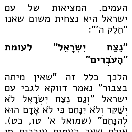
העמים. המציאות של עם
ישראל היא נצחית משום שאנו
"חֵלֶק ה'":
"נֵצַח יִשְׂרָאֵל" לעומת
"הָעֹבְרִים"
הלכך כלל זה "שאין מיתה
בצבור" נאמר דווקא לגבי עם
ישראל "וְגַם נֵצַח יִשְׂרָאֵל לֹא
יְשַׁקֵּר וְלֹא יִנָּחֵם כִּי לֹא אָדָם הוּא
לְהִנָּחֵם" (שמואל א' טו, כט).
אולם שאר העמים עוברים מן