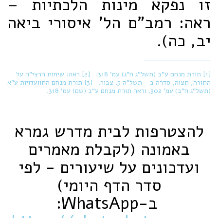
זו נפקא מינות הלכתיות –
ראה: רמב"ם הל' איסורי ביאה
יב, כה).
[1] תורת מנחם ע"ב (תשל"ג ח"ג) עמ' 318.
[2] ראה: שיחות הרצי"ה על
התורה, תצוה, סדרה ב - תשל"ה 5. צבור.
[3] תורת מנחם התוועדויות ע"א
(תשל"ג ח"ב) עמ' 302. וראה תורת מנחם ע"ב (שם) עמ' 318.
להצטרפות לבית מדרש גמרא
באמונה (לקבלת מאמרים
ועדכונים על שיעורים - לפי
סדר הדף היומי)
ב-‏WhatsApp‏: