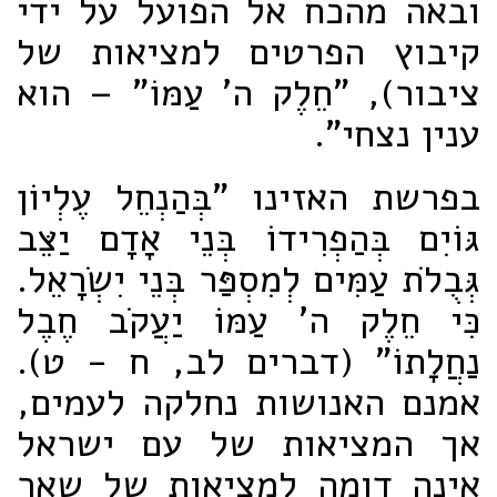
ובאה מהכח אל הפועל על ידי
קיבוץ הפרטים למציאות של
ציבור), "חֵלֶק ה' עַמּוֹ" – הוא
ענין נצחי".
בפרשת האזינו "בְּהַנְחֵל עֶלְיוֹן
גּוֹיִם בְּהַפְרִידוֹ בְּנֵי אָדָם יַצֵּב
גְּבֻלֹת עַמִּים לְמִסְפַּר בְּנֵי יִשְׂרָאֵל.
כִּי חֵלֶק ה' עַמּוֹ יַעֲקֹב חֶבֶל
נַחֲלָתוֹ" (דברים לב, ח - ט).
אמנם האנושות נחלקה לעמים,
אך המציאות של עם ישראל
אינה דומה למציאות של שאר