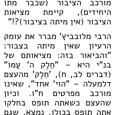
מורכב הציבור (שכבר מתו
היחידים), קיימת מציאות
הציבור (אין מיתה בציבור)?!"
הרבי מלובביץ' מברר את עומק
הרעיון שאין מיתה בצבור:
"והביאור בזה: מציאותם של
בנ"י היא – "חֵלֶק ה' עַמּוֹ"
(דברים לב, ח), 'חֵלֶק' מהעצם
דלמעלה – "הוי' אחד", שאינו
מורכב מפרטים ח"ו. וכיון
שהעצם כשאתה תופס בחלקו
אתה תופס בכולו, נמצא, שגם