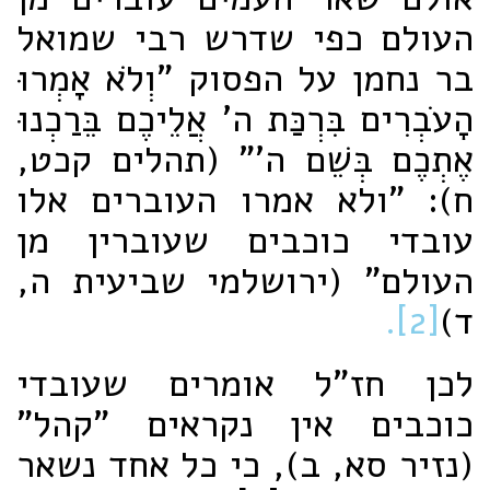
העולם כפי שדרש רבי שמואל
בר נחמן על הפסוק "וְלֹא אָמְרוּ
הָעֹבְרִים בִּרְכַּת ה' אֲלֵיכֶם בֵּרַכְנוּ
אֶתְכֶם בְּשֵׁם ה'" (תהלים קכט,
ח): "ולא אמרו העוברים אלו
עובדי כוכבים שעוברין מן
העולם" (ירושלמי שביעית ה,
ד)
[2].
לכן חז"ל אומרים שעובדי
כוכבים אין נקראים "קהל"
(נזיר סא, ב), כי כל אחד נשאר