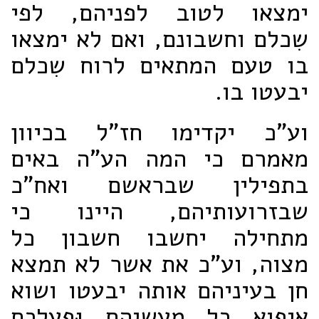
ימצאו לטוב לפניהם, לפי
שִכלם וחשבונם, ואם לא ימצאו
בו טעם המתאים לרוח שִכלם
יבעטו בו.
וע"כ יקדימו חז"ל בכיוון
מאמרם כי המה הע"ה באים
בתפילין שבראשם ואח"כ
שבזרועותיהם, היינו כי
מתחילה יחשבו חשבון כל
מצוה, וע"כ את אשר לא תמצא
חן בעיניהם אותה יבעטו ושוא
איפוא כל מעשיהם וּפָעָלְכֶם