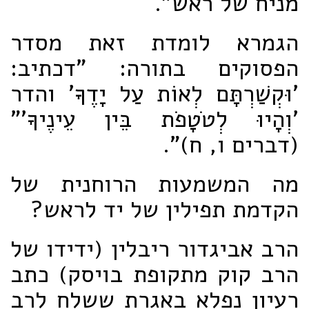
מניח של ראש".
הגמרא לומדת זאת מסדר
הפסוקים בתורה: "דכתיב:
'וּקְשַׁרְתָּם לְאוֹת עַל יָדֶךָ' והדר
'וְהָיוּ לְטֹטָפֹת בֵּין עֵינֶיךָ'"
(דברים ו, ח)".
מה המשמעות הרוחנית של
הקדמת תפילין של יד לראש?
הרב אביגדור ריבלין (ידידו של
הרב קוק מתקופת בויסק) כתב
רעיון נפלא באגרת ששלח לרב