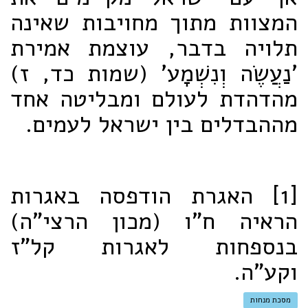
המצוות מתוך מחויבות שאינה
תלויה בדבר, עוצמת אמירת
'נַעֲשֶׂה וְנִשְׁמָע' (שמות כד, ז)
מהדהדת לעולם ומבליטה אחד
מההבדלים בין ישראל לעמים.
[1] האגרת הודפסה באגרות
הראיה ח"ו (מכון הרצי"ה)
בנספחות לאגרות קל"ז
וקע"ה.
מסכת מנחות