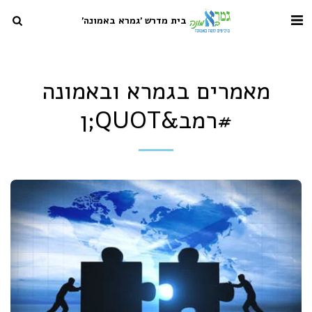
בית מדרש 'גמרא באמונה'
מאמרים בגמרא ובאמונה
#רמב&QUOT;ן