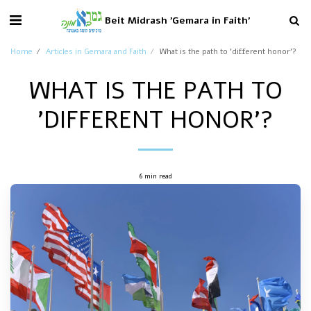
Beit Midrash 'Gemara in Faith'
Home
Articles in Gemara and Faith
What is the path to 'different honor'?
WHAT IS THE PATH TO
'DIFFERENT HONOR'?
6 min read