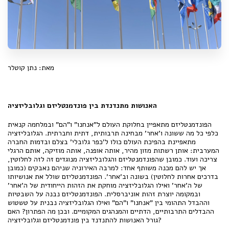
מאת: נתן קוטלר
האנושות מתנדנדת בין פונדמנטליזם וגלובליזציה
הפונדמנטליזם מתאפיין בחלוקת העולם ל"אנחנו" ו"הם" ובמלחמה קנאית
כלפי כל מה ששונה ו'אחר' מבחינה תרבותית, דתית וחברתית. הגלובליזציה
מתאפיינת בהפיכת העולם כולו ל'כפר גלובלי' בצלם ובדמות החברה
המערבית: אותן רשתות מזון מהיר, אותה אופנה, אותה מוזיקה, אותם הרגלי
צריכה ועוד. כמובן שהפונדמנטליזם והגלובליזציה מנוגדים זה לזה לחלוטין,
אך יש להם מכנה משותף אחד: למרבה האירוניה שניהם נאבקים (כמובן
בדרכים אחרות לחלוטין) בשונה וב'אחר'. הפונדמנטליזם שולל את אנושיותו
של ה'אחר' ואילו הגלובליזציה מוחקת את הזהות הייחודית של ה'אחר'
ובמקומה יוצרת זהות אוניברסלית. הפונדמנטליזם נבנה על השבטיות
וההבדל התהומי בין "אנחנו" ו"הם" ואילו הגלובליזציה נבנית על טשטוש
ההבדלים התרבותיים, הדתיים והמנהגים המקומיים. ובכן מה הפתרון? האם
גורל האנושות להתנדנד בין פונדמנטליזם וגלובליזציה?