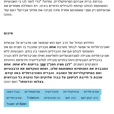
נכרתת ברית אברהם הפרטיקולרית. ומדוע? "כדי לומר לנו כי האנושיות
המשותפת לכולנו קודמת להבדלים הדתיים בינינו. דת השוללת מאחרים את
אנושיותם רק מפני שאמונתם אחרת אינה מבינה את אלוקי אברהם" (שם עמ'
200).
סיכום
החידוש הגדול של הרב זקס הוא שכאשר אנו מדברים על שבטיות
ואוניברסליות אי אפשר לבחור מערכת
אחת
מבניהן שתכבד בו זמנית גם את
המשותף לכולם וגם את ההבדלים והשוני בין כולם. השבטיות ללא
אוניברסליות מובילה לפונדמנטליזם ולאלימות ואילו אוניברסליות ללא הכרה
בהבדלים השבטיים והתרבותיים מובילה לגלובליזציה ולרמיסת הזהויות
והמנהגים השונים.
"לכן מציג התנ"ך
שתי
בריתות ולא אחת: אחת
המכבדת את האנושיות המשותפת שלנו, ואחת המקדשת את הרבגוניות
ואת הפרטיקולריות של האהבה. והברית האוניברסלית באה קודם.
אהבת ה' חייבת להישען על כבוד אלוקים ועל הוקרת כל הברואים
(שם 201).
בצלמו וכדמותו"
אוניברסליות
פרטיקולריות
גלובליזציה
פונדמנטליזם
כבוד השוני
הרב יונתן זקס
הרב זקס
רב-תרבותיות
Tribalism
אוניברסליזם
Tower of Babel