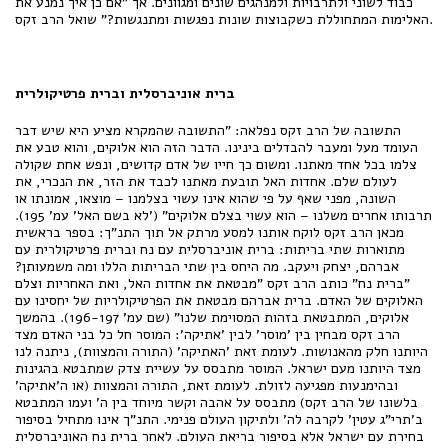
כבוד לשוני ולתרבויות ולמנהגים שונים ומגוונים. אך "אם כן איך נמנע את
האלימות המתחוללת כשקבוצות שונות נפגשות ומתנגשות?" שואל הרב זקס.
ברית אוניברסלית וברית פרטיקולרית
התשובה של הרב זקס נפלאה: "התשובה שהמקרא מציע היא שיש דבר
העומד מעל ומעבר להבדלים בינינו. הדבר הזה הוא אלוקים, והוא טבע את
צלמו בכל אחד מאתנו. ומשום כך חייו של אדם קדושים, ונפש אחת שקולה
לעולם שלם. אחדות האל תובעת מאתנו לכבד את הזר, את הנכרי, את
השונה, מפני שאף על פי שהוא אינו עשוי בצלמנו – מוצאו, אמונתו או
תרבותו אחרים משלנו – הוא עשוי בצלם אלוקים" ('לא בשם האל' עמ' 195).
מכאן הרב זקס לוקח אותנו למסע מרתק אל תוך התנ"ך: בספר בראשית
מתוארות שתי בריתות: ברית אוניברסלית עם נח וברית פרטיקולרית עם
אברהם, יצחק ויעקב. מה היחס בין שתי הבריתות הללו ומה משמעותן?
"ברית נח" כותב הרב זקס "מבטאת את אחדות האל, ואת האחריות וצלם
האלוקים של האדם. ברית אברהם מבטאת את הפרטיקולריות של יחסינו עם
אלוקים, המתבטאת בזהות המסוימת שלנו" (שם עמ' 196-197). בהמשך
הרב זקס מבחין בין 'מוסר' לבין 'אתיקה': המוסר חל כל בני האדם מצד
היותנו חלק מהאנושות. לעומת זאת 'האתיקה' (התורה והמצוות), ניתנה לנו
מצד היותנו מעם ישראל. המוסר מתבסס על עשיית צדק שמתבטא בהגינות
ובהימנעות מפגיעה לזולת. לעומת זאת, התורה והמצוות (או ה'אתיקה'
בלשונו של הרב זקס) מתבסס על אהבה וקשר מיוחד בין ה' ועמו המתבטא
ב'תרי"ג עטין' לקרבה לה' ולתיקון העולם פנימי. התנ"ך אינו מתחיל בסיפור
בחירת עם ישראל אלא בסיפור בריאת העולם. לאחר ברית נח האוניברסלית