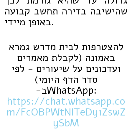
גדולה עד שהיא גורמת לכך
שהישיבה בדירה תחשב קבועה
באופן מיידי.
להצטרפות לבית מדרש גמרא
באמונה (לקבלת מאמרים
ועדכונים על שיעורים - לפי
סדר הדף היומי)
ב-‏WhatsApp‏:
https://chat.whatsapp.co
m/FcOBPWtNITeDy1ZswZ
ySbM