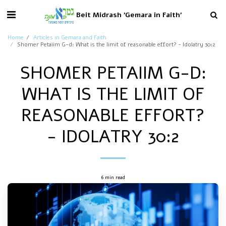
Beit Midrash 'Gemara in Faith'
Home
Articles in Gemara and Faith
Shomer Petaiim G-d: What is the limit of reasonable effort? - Idolatry 30:2
SHOMER PETAIIM G-D:
WHAT IS THE LIMIT OF
REASONABLE EFFORT?
- IDOLATRY 30:2
6 min read