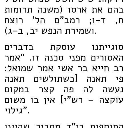
בהם את ארסו (משנה תרומות
ח, ד-ו; רמב"ם הל' רוצח
ושמירת הנפש יב, ב-ג).
סוגייתנו עוסקת בדברים
האסורים מפני סכנה זו. "אמר
רב חייא בר אשי אמר שמואל:
פי תאנה [כשתולשים תאנה
נעשה לה פה קצר במקום
עוקצה – רש"י] אין בו משום
גילוי".
התוספות רי"ד מסביר שהיינו