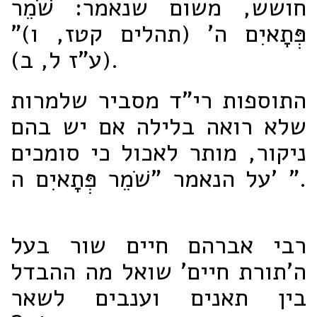
חושש, משום שנאמר: שֹׁמֵר
פְּתָאיִם ה' (תהלים קטז, ו)"
(ע"ז ל, ב).
התוספות רי"ד מסביר שלמרות
שלא רואה בלילה אם יש בהם
ניקור, מותר לאכול כי סומכים
על הנאמר "שֹׁמֵר פְּתָאיִם ה' ".
רבי אברהם חיים שור בעל
ה'תורת חיים' שואל מה ההבדל
בין תאנים וענבים לשאר