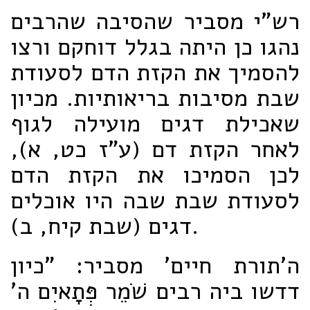
רש"י מסביר שהסיבה שהרבים
נהגו כן היתה בגלל דוחקם ורצו
להסמיך את הקזת הדם לסעודת
שבת מסיבות בריאותיות. מכיון
שאכילת דגים מועילה לגוף
לאחר הקזת דם (ע"ז כט, א),
לכן הסמיכו את הקזת הדם
לסעודת שבת שבה היו אוכלים
דגים (שבת קיח, ב).
ה'תורת חיים' מסביר: "כיון
דדשו ביה רבים שֹׁמֵר פְּתָאיִם ה'