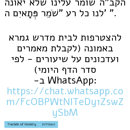
הקב"ה שומר עלינו שלא יאונה
לנו כל רע "שֹׁמֵר פְּתָאיִם ה' ".
להצטרפות לבית מדרש גמרא
באמונה (לקבלת מאמרים
ועדכונים על שיעורים - לפי
סדר הדף היומי)
ב-‏WhatsApp‏:
https://chat.whatsapp.co
m/FcOBPWtNITeDy1ZswZ
ySbM
השתדלות
Tractate of Idolatry