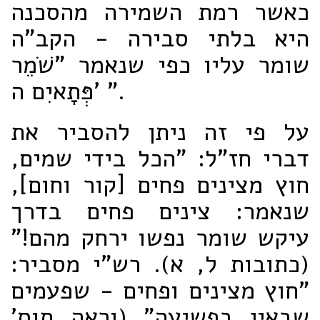
כאשר רמת השמירה מהסכנה
היא בלתי סבירה - הקב"ה
שומר עליו כפי שנאמר "שֹׁמֵר
פְּתָאיִם ה' ".
על פי זה ניתן להסביר את
דברי חז"ל: "הכל בידי שמים,
חוץ מצינים פחים [קור וחום],
שנאמר: צינים פחים בדרך
עיקש שומר נפשו ירחק מהם!"
(כתובות ל, א). רש"י מסביר:
"חוץ מצינים ופחים - שפעמים
שבאין בפשיעה" (וראה תוס'