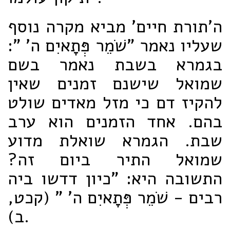
ה'תורת חיים' מביא מקרה נוסף
שעליו נאמר "שֹׁמֵר פְּתָאיִם ה' ":
בגמרא בשבת נאמר בשם
שמואל שישנם זמנים שאין
להקיז דם כי מזל מאדים שולט
בהם. אחד הזמנים הוא ערב
שבת. הגמרא שואלת מדוע
שמואל התיר ביום זה?
התשובה היא: "כיון דדשו ביה
רבים - שֹׁמֵר פְּתָאיִם ה' " (קכט,
ב).