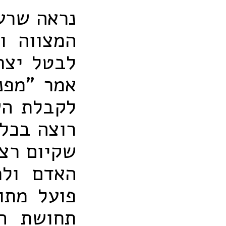
נראה שרעי
המצווה ו
לבטל יצרו
אמר "מפנ
לקבלת הש
רוצה בכל 
שקיום רצו
האדם ולת
פועל מתו
תחושת הג