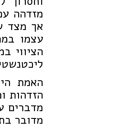
וחסרון ל
מזדהה עם
אך מצד ש
עצמו במר
הציווי במ
ליכטנשטיי
האמת היא
הזדהות ומ
מדברים ע
מדובר בת