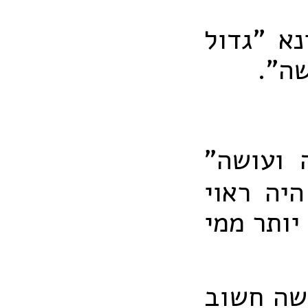
נא "גדול
שה".
 ועושה"
יה ראוי
יותר ממי
ושה חשוב