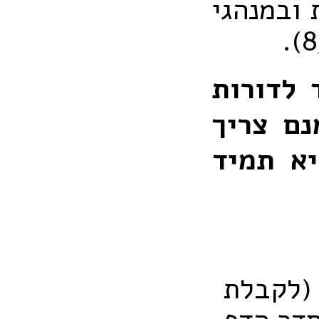
ובמנהגי
 לדורות
נם צריך
א תמיד
(לקבלת