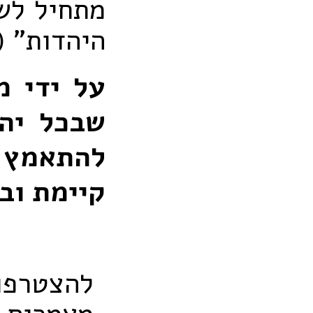
מתחיל לש
היהדות" (ב
על ידי מ
שבכל יהו
להתאמץ 
קיימת וב
להצטרפו