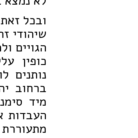
לא נמצא ב
ובכל זאת 
שיהודי זה
הגויים ול
כופין עלי
נותנים ל
ברחוב יה
מיד סימנ
העבדות א
מתעוררת 