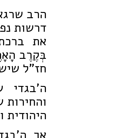
הרב שרגא 
דרשות נפל
את ברכת י
בְּקֶרֶב ה
חז"ל שישר
ה'בגדי 
והחירות ש
היהודית ו
אך ה'בגד