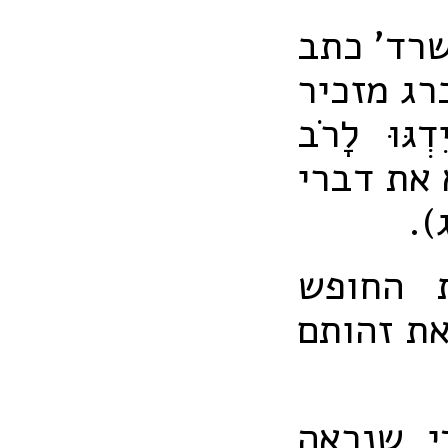
שרד' כתב
רג מזכיר
וּ לָרֹב
א את דברי
).
 החופש
את זהותם
י שנראה