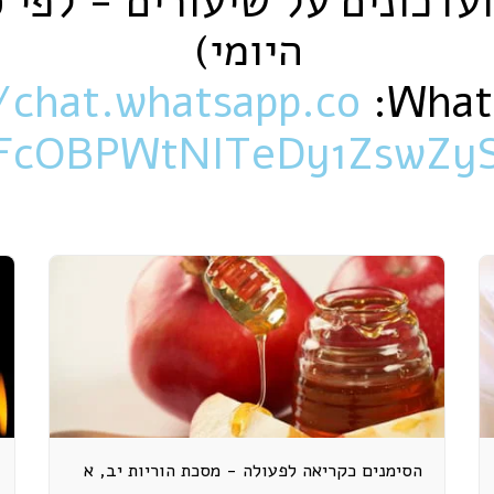
עדכונים על שיעורים - לפי 
היומי)
/chat.whatsapp.co
FcOBPWtNITeDy1ZswZy
הסימנים כקריאה לפעולה - מסכת הוריות יב, א