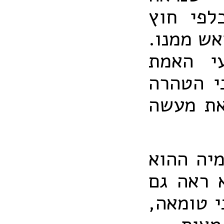
לפי חוץ
אש ממנו.
י האמת
י הטהרה
את מעשה
מיה ההוא
א ראה גם
י טומאה,