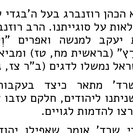
הכהן רוזנברג בעל ה'בגדי 
אות על סוגייתנו. הרב רוזנב
עקב למנשה ואפרים "וְיִדְגּ
ָאָרֶץ" (בראשית מח, טז) ומבי
אל נמשלו לדגים (ב"ר צז, ג
שרד' מתאר כיצד בעקבות
ניתנו ליהודים, חלקם עזבו 
רצו להדמות לגויים.
י שרד' אומר שאפילו יהוד