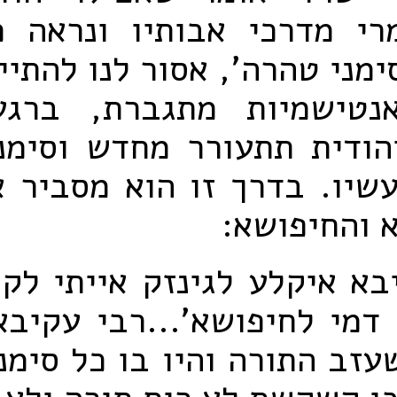
רי מדרכי אבותיו ונראה כ
סימני טהרה', אסור לנו להתיי
נטישמיות מתגברת, ברגע
הודית תתעורר מחדש וסימנ
עשיו. בדרך זו הוא מסביר 
א והחיפושא:
בא איקלע לגינזק אייתי לק
 דמי לחיפושא'...רבי עקיב
שעזב התורה והיו בו כל סימנ