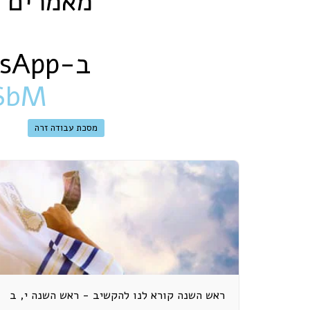
מאמרים ו
ב-‏WhatsApp‏:
SbM
מסכת עבודה זרה
ראש השנה קורא לנו להקשיב - ראש השנה י, ב