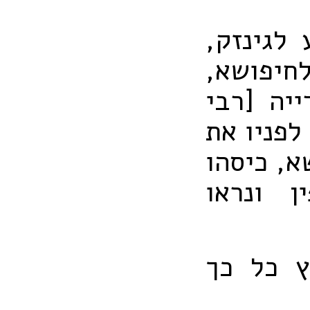
 לגינזק,
חיפושא,
יה [רבי
לפניו את
א, כיסהו
ן ונראו
ץ כל כך