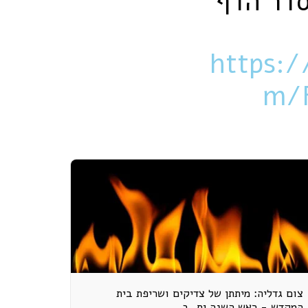
סדר הדף
https:/
m/
צום גדליה: מיתתן של צדיקים ושריפת בית
המקדש - ראש השנה יח, ב