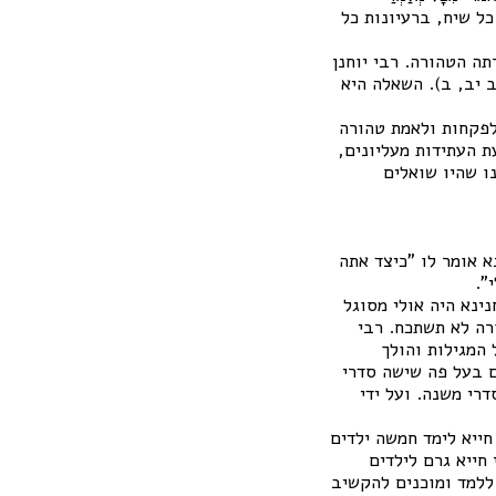
 כל שיח, ברעיונות כל
ה הטהורה. רבי יוחנן
 יב, ב). השאלה היא
 לפקחות ולאמת טהורה
ת העתידות מעליונים,
ו שהיו שואלים
א אומר לו "כיצד אתה
".
ינא היה אולי מסוגל
רה לא תשתכח. רבי
המגילות והולך
ם בעל פה שישה סדרי
רי משנה. ועל ידי
חייא לימד חמשה ילדים
חייא גרם לילדים
ללמד ומוכנים להקשיב