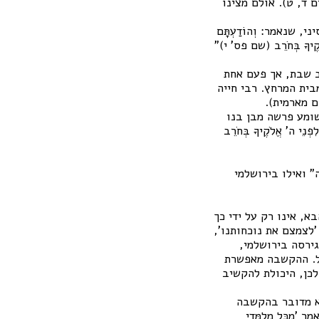
ברים ד, ט). אולם מצינו
שנאמר: וְהוֹדַעְתָּם
קֶיךָ בְּחֹרֵב (שם פס' י)"
ב שבת, אך פעם אחת
ית המרחץ. רבי חייה
ם מארמית).
שומע פרשה מבן בנו
נֵי ה' אֱלֹקֶיךָ בְּחֹרֵב
 ואילו בירושלמי
, אינו רק על ידי כך
'לצמצם את נוכחותנו',
גירסה בירושלמי,
ול. ההקשבה מאפשרת
לכן, היכולת להקשיב
א מדובר בהקשבה
כָּל מְלַמְּדַי