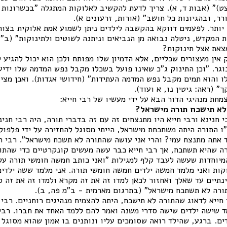
 קיט, צט)" (אבות ד, א). צריך לדעת להקשיב לאלוקות המתגלה "בכשרונות
רר, ובהגיונות כל חושב" (אורות, זרעונים א).
יותר. לפעמים דווקא בהקשבה לילדים ניתן לשמוע אמת אלוקית בצורת
 המקדש, ניטלה נבואה מן הנביאים וניתנה לשוטים ולתינוקות" (ב"ב
צאת אצל תינוקות?
אין מעצורים שכליים, אלא הדמיון שלו מפותח ולכן הוא יכול להגיע
גר. "וכן התינוק ג"כ שאינו פועל בשכלו מקבל נפש המדמה שלו ידיע
 והוא תמים מקבל נפש המדמה העתידות" (חידושי אגדות). ואכן מצינ
" (ראה: גיטין נו, א ועוד).
מחת מנהיגי הדור הבא על ידי מעשיו של רבי חייא:
לא תישכח תורה מישראל?
חנינא ורבי חייא היו מתנצחים זה עם זה בדברי תורה, היה רבי חנינ
ו התורה היתה משתכחת מישראל, הייתי מסוגל להחזירה על ידי פלפולי
ד אתה מתנצח עמי? והרי אני עושה שהתורה לא תשכח מישראל". רבי חנ
ה שהיא תשתכח, אך רבי חייא כבר עשה מעשים קונקרטיים כדי שהתו
מיוחדות שעשה לעבד קלף למגילות "ואני כותב חמשה חומשי תורה על 
קות ואני מלמד חמשה ילדים חמשה חומשי תורה. אני מלמד ששה ילדי
נתיים עד שאלך ואחזור לכאן למדו זה את זה מקרא ולמדו זה את זה סד
ורה לא תשתכח מישראל" (בתרגום מארמית - ב"מ פה, ב).
חייא לדאוג שהתורה לא תישכח, היתה להצמיח מנהיגים רוחניים. רבי 
 שישה ילדים שישה סדרי משנה ואמר להם ללמד האחד את חברו. רבי 
ם. ברגע, שהילד רואה שסומכים עליו ונותנים בו אמון שהוא מסוגל 