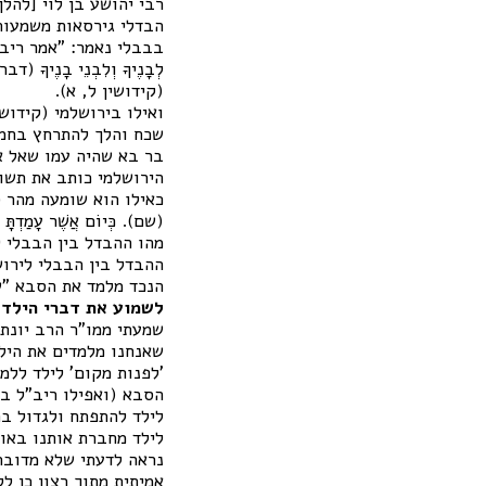
רבי יהושע בן לוי [להלן: ר
הבדלי גירסאות משמעות
בבבלי נאמר: "אמר ריב"ל
לְבָנֶיךָ וְלִבְנֵי בָנֶיךָ 
(קידושין ל, א).
ואילו בירושלמי (קידוש
שכח והלך להתרחץ בחמי
בר בא שהיה עמו שאל או
הירושלמי כותב את תשוב
כאילו הוא שומעה מהר סיני מאי 
(שם). כְּיוֹם אֲשֶׁר עָמַדְתָּ ל
מהו ההבדל בין הבבלי 
ההבדל בין הבבלי לירו
הנכד מלמד את הסבא "ש
לשמוע את דברי הילד
שמעתי ממו"ר הרב יונתן
שאנחנו מלמדים את הילד
'לפנות מקום' לילד ללמד
הסבא (ואפילו ריב"ל ב
לילד להתפתח ולגדול בת
לילד מחברת אותנו באופ
נראה לדעתי שלא מדובר
אמיתית מתוך רצון כן ללמ