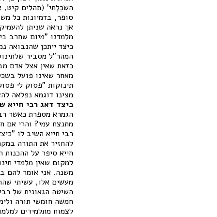
הִשְׂכַּלְתִּי' (תהלים
סופר, בדמיונות כל משו
אך נראה שניתן להעמיק 
מלמדנו "מיום שחרב בית
כיצד ייתכן שהנבואה נמ
המהר"ל מסביר שלתינוק 
כזאת שאין אצל אדם מבו
מאחר שאינו פועל בשכלו
תינוקות "פסוק לי פסוקך
מצינו דוגמא נפלאה להצ
כיצד דאג רבי חייא ש
הגמרא מספרת כאשר רבי 
מתנצח עמי? והרי אם ח"
רבי חייא השיב לו "כיצ
להחזיר את התורה במקר
חייא סיפר על ההכנות ה
למקום שאין מלמדי תינו
משנה. אני אומר להם בי
מעשים אלו, עשיתי שהת
השיטה הגאונית של רבי 
חמשה חומשי תורה ולימד
לצמוח מתלמידים למלמדי