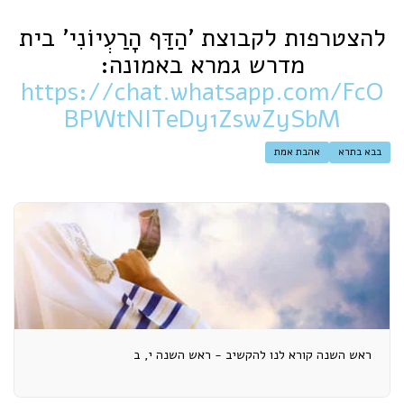
להצטרפות לקבוצת 'הַדַּף הָרַעְיוֹנִי' בית
מדרש גמרא באמונה:
https://chat.whatsapp.com/FcO
BPWtNITeDy1ZswZySbM
בבא בתרא
אהבת אמת
ראש השנה קורא לנו להקשיב - ראש השנה י, ב