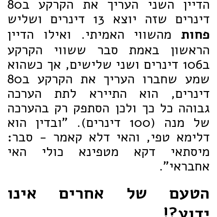
הדיין השני העריך את הקרקע ב80
דינרים שזה יוצא 13 דינרים ושליש
פחות
מהשווי האמיתי. ואילו הדיין
הראשון באמת סבר ששווי הקרקע
ב106 דינרים ושני שלישים, אך כשהוא
שמע שחברו העריך את הקרקע ב80
דינרים, הוא התיירא לתת הערכה
גבוהה כל כך ולכן הסתפק רק בהערכה
של מנה (100 דינרים). "ובדין הוא
דלימא טפי, והאי דלא קאמר - סבר:
מיסתאי דקא מטפינא כולי האי
אחבראי".
הטעם של אחרים אינו
ידוע?!