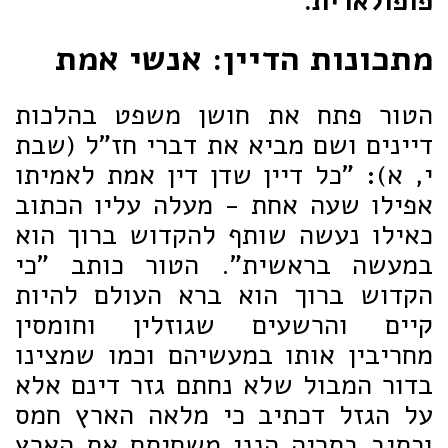
פופולארית.
מתכונות הדיין: אנשי אמת
הטור פתח את חושן משפט בהלכות
דיינים ושם מביא את דברי חז"ל (שבת
י, א): "כל דיין שדן דין אמת לאמיתו
אפילו שעה אחת - מעלה עליו הכתוב
כאילו נעשה שותף להקדוש ברוך הוא
במעשה בראשית". הטור כותב "כי
הקדוש ברוך הוא ברא העולם להיות
קיים והרשעים שגוזלין וחומסין
מחריבין אותו במעשיהם וכמו שמצינו
בדור המבול שלא נחתם גזר דינם אלא
על הגזל דכתיב כי מלאה הארץ חמס
וכתיב בתריה הנני משחיתם את הארץ