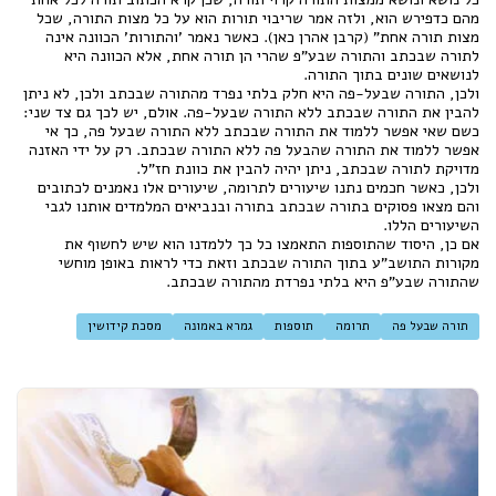
מהם כדפירש הוא, ולזה אמר שריבוי תורות הוא על כל מצות התורה, שכל
מצות תורה אחת" (קרבן אהרן כאן). כאשר נאמר 'והתורות' הכוונה אינה
לתורה שבכתב והתורה שבע"פ שהרי הן תורה אחת, אלא הכוונה היא
לנושאים שונים בתוך התורה.
ולכן, התורה שבעל-פה היא חלק בלתי נפרד מהתורה שבכתב ולכן, לא ניתן
להבין את התורה שבכתב ללא התורה שבעל-פה. אולם, יש לכך גם צד שני:
כשם שאי אפשר ללמוד את התורה שבכתב ללא התורה שבעל פה, כך אי
אפשר ללמוד את התורה שהבעל פה ללא התורה שבכתב. רק על ידי האזנה
מדויקת לתורה שבכתב, ניתן יהיה להבין את כוונת חז"ל.
ולכן, כאשר חכמים נתנו שיעורים לתרומה, שיעורים אלו נאמנים לכתובים
והם מצאו פסוקים בתורה שבכתב בתורה ובנביאים המלמדים אותנו לגבי
השיעורים הללו.
אם כן, היסוד שהתוספות התאמצו כל כך ללמדנו הוא שיש לחשוף את
מקורות התושב"ע בתוך התורה שבכתב וזאת כדי לראות באופן מוחשי
שהתורה שבע"פ היא בלתי נפרדת מהתורה שבכתב.
תורה שבעל פה
תרומה
תוספות
גמרא באמונה
מסכת קידושין