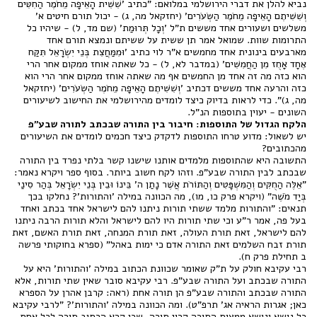
נביא להלן את דברי הירושלמי במלואם: "כתיב 'שִׁשִּׁית הָאֵיפָה מֵחֹמֶר הַחִטִּים
וְשִׁשִּׁיתֶם הָאֵיפָה מֵחֹמֶר הַשְּׂעֹרִים' (יחזקאל מה, ג) - יכול תורם חיטים א'
משלשים ושעורים אחד מששים ת"ל 'וְכָל תְּרוּמַת' (שם מד, ל) - שיהיו כל
התרומות שוות. שמואל אמר תן ששית על ששיתם ונמצא תורם אחד
מארבעים בינונית אחד מחמשים א"ר לוי כתיב 'וּמִמַּחֲצִת בְּנֵי יִשְׂרָאֵל תִּקַּח
אֶחָד אָחֻז מִן הַחֲמִשִּׁים' (במדבר לא, ל) - כל שאתה אוחז ממקום אחר הרי
הוא כזה מה זה אחד מן החמשים אף מה שאתה אוחז ממקום אחר הרי הוא
כזה והרעה אחד מששים דכתיב 'וְשִׁשִּׁיתֶם הָאֵיפָה מֵחֹמֶר הַשְּׂעֹרִים' (יחזקאל
מה, ג)". כדי לראות בדיוק כיצד לומדים מהירושלמי את החישוב לשיעורים
השונים - יעוין בתוספות הנ"ל.
הלקח הגדול של התוספות: חיבור בין התורה שבכתב לתורה שבע"פ
יש לשאול: מדוע טרחו התוספות לדקדק כיצד חכמים לומדים את השיעורים
מהכתובים?
התשובה היא שהתוספות מלמדים אותנו שישנו קשר בלתי נפרד בין התורה
שבכתב לבין התורה שבע"פ. וזהו לקח חשוב ביותר. בסוף ספר ויקרא נאמר:
"אֵלֶּה הַחֻקִּים וְהַמִּשְׁפָּטִים וְהַתּוֹרֹת אֲשֶׁר נָתַן ה' בֵּינוֹ וּבֵין בְּנֵי יִשְׂרָאֵל בְּהַר סִינַי
בְּיַד מֹשֶׁה" (ויקרא פרק כו, מו), מה הכוונה במילה 'והתורות'? נחלקו בכך
תנאים: "והתורות מלמד ששתי תורות ניתנו להם לישראל אחד בכתב ואחד
בעל פה, אמר ר"ע וכי שתי תורות היו להם לישראל והלא תורות הרבה ניתנו
להם לישראל, זאת תורת העולה, זאת תורת המנחה, זאת תורת האשם, זאת
תורת זבח השלמים זאת התורה אדם כי ימות באהל" (ספרא בחוקותי פרשה
ב תחילת פרק ח).
רבי עקיבא חולק על ת"ק שאומר שכוונת הכתוב במילה 'והתורות' היא על
התורה שבכתב ועל התורה שבע"פ. רבי עקיבא סובר שאין שתי תורות, אלא
התורה שבכתב והתורה שבע"פ הן תורה אחת (ראה: קרבן אהרן על הספרא
כאן; אגרות הראיה אג' תרפ"ט). ומה הכוונה במילה 'והתורות'? "לרבי עקיבא
כל נושא ונושא ממצות התורה קרוי תורה, שכן קרא הכתוב תורה לכל אחת