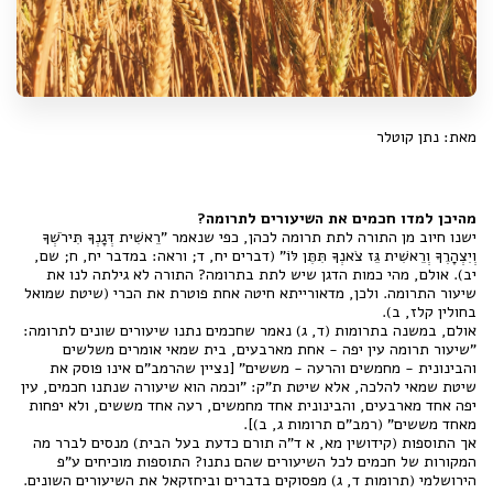
מאת: נתן קוטלר
מהיכן למדו חכמים את השיעורים לתרומה?
ישנו חיוב מן התורה לתת תרומה לכהן, כפי שנאמר "רֵאשִׁית דְּגָנְךָ תִּירֹשְׁךָ
וְיִצְהָרֶךָ וְרֵאשִׁית גֵּז צֹאנְךָ תִּתֶּן לּוֹ" (דברים יח, ד; וראה: במדבר יח, ח; שם,
יב). אולם, מהי כמות הדגן שיש לתת בתרומה? התורה לא גילתה לנו את
שיעור התרומה. ולכן, מדאורייתא חיטה אחת פוטרת את הכרי (שיטת שמואל
בחולין קלז, ב).
אולם, במשנה בתרומות (ד, ג) נאמר שחכמים נתנו שיעורים שונים לתרומה:
"שיעור תרומה עין יפה - אחת מארבעים, בית שמאי אומרים משלשים
והבינונית - מחמשים והרעה - מששים" [נציין שהרמב"ם אינו פוסק את
שיטת שמאי להלכה, אלא שיטת ת"ק: "וכמה הוא שיעורה שנתנו חכמים, עין
יפה אחד מארבעים, והבינונית אחד מחמשים, רעה אחד מששים, ולא יפחות
מאחד מששים" (רמב"ם תרומות ג, ב)].
אך התוספות (קידושין מא, א ד"ה תורם כדעת בעל הבית) מנסים לברר מה
המקורות של חכמים לכל השיעורים שהם נתנו? התוספות מוכיחים ע"פ
הירושלמי (תרומות ד, ג) מפסוקים בדברים וביחזקאל את השיעורים השונים.