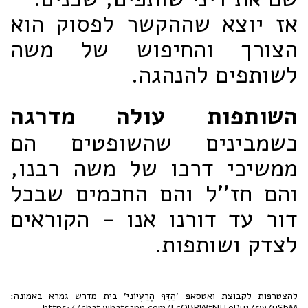
אז יוצא שההקשר לפסוק הוא
הצורך והחיפוש של משה
לשותפים להנהגה.
השותפות עולה מדרגה
כשמבינים שהשופטים הם
ממשיכי דרכו של משה רבנו,
והם חז''ל והם החכמים שבכל
דור עד דורנו אנו - הקוראים
לצדק ושותפות.
להצטרפות לקבוצת ואטסאפ 'הַדַּף הָרַעְיוֹנִי' בית מדרש גמרא באמונה:
https://chat.whatsapp.com/FcOBPWtNITeDy1ZswZySbM