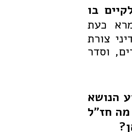
קיים בו
רא כעת
יני צורת
ם, וסדר
ע הנושא
מה חז"ל
ן?