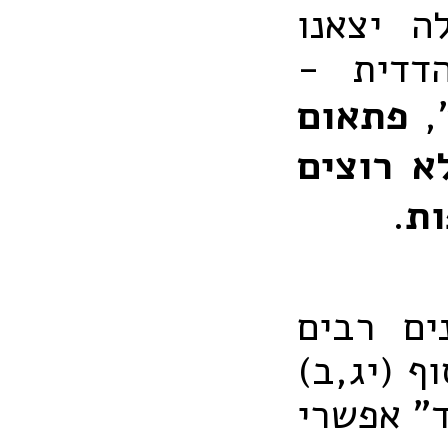
ה יצאנו
דדית -
,
פתאום
 רוצים
ות
.
ים רבים
ף (יג,ב)
ד" אפשרי