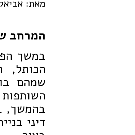
מאת: אביאל
המרחב שנ
במשך הפר
הכותל, ה
שמהם בונ
השותפות
בהמשך, במ
דיני בניי