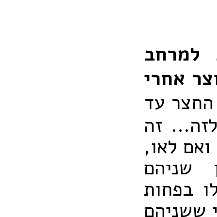
 למרחב
צר אחרי
 החצר עד
ה... זה
ואם לאו,
 שניהם
ו בפחות
י ששניהם