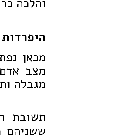
והלכה כרב
היפרדות 
מכאן נפת
מצב אדם 
מגבלה ותי
תשובת המ
ששניהם ר