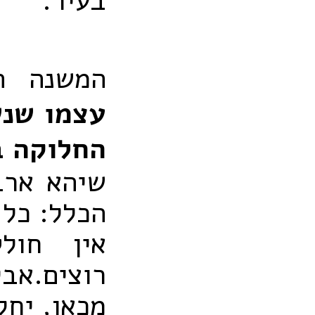
בעיר.
המשנה ה
עצמו שנש
החלוקה ב
שיהא ארב
הכלל: כל 
אין חול
רוצים.אב
מכאן, יחל