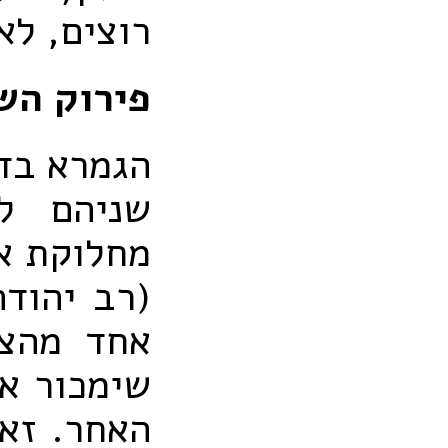
רוצים, לא
פירוק הש
הגמרא בדף
שניהם ל
מחלוקת אם
(רב יהודה
אחד מהצד
שימכור א
האחר. זאת