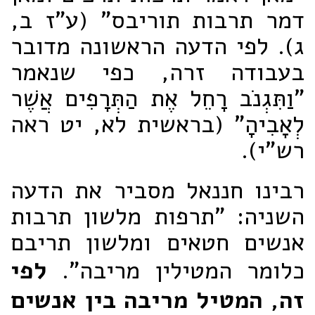
דמר תרבות תוריבס" (ע"ז ב,
ג). לפי הדעה הראשונה מדובר
בעבודה זרה, כפי שנאמר
"וַתִּגְנֹב רָחֵל אֶת הַתְּרָפִים אֲשֶׁר
לְאָבִיהָ" (בראשית לא, יט ראה
רש"י).
רבינו חננאל מסביר את הדעה
השניה: "תרפות מלשון תרבות
אנשים חטאים ומלשון תריבם
כלומר המטילין מריבה".
לפי
זה, המטיל מריבה בין אנשים