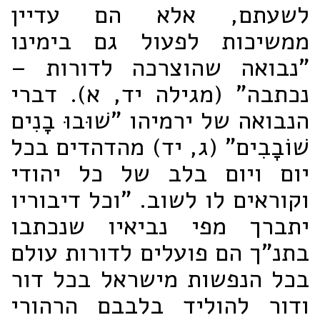
לשעתם, אלא הם עדיין
ממשיכות לפעול גם בימינו
"נבואה שהוצרכה לדורות –
נכתבה" (מגילה יד, א). דברי
הנבואה של ירמיהו "שׁוּבוּ בָנִים
שׁוֹבָבִים" (ג, יד) מהדהדים בכל
יום ויום בלב של כל יהודי
וקוראים לו לשוב. "וכל דיבוריו
יתברך מפי נביאיו שנכתבו
בתנ"ך הם פועלים לדורות עולם
בכל הנפשות מישראל בכל דור
ודור להוליד בלבבם הרהורי