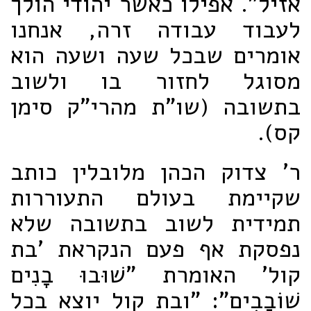
אזיל". אפילו כאשר יהודי הולך
לעבוד עבודה זרה, אנחנו
אומרים שבכל שעה ושעה הוא
מסוגל לחזור בו ולשוב
בתשובה (שו"ת מהרי"ק סימן
קס).
ר' צדוק הכהן מלובלין כותב
שקיימת בעולם התעוררות
תמידית לשוב בתשובה שלא
נפסקת אף פעם הנקראת 'בת
קול' האומרת "שׁוּבוּ בָנִים
שׁוֹבָבִים": "ובת קול יוצא בכל