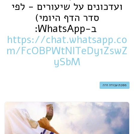
ועדכונים על שיעורים - לפי
סדר הדף היומי)
ב-‏WhatsApp‏:
https://chat.whatsapp.co
m/FcOBPWtNITeDy1ZswZ
ySbM
מסכת עבודה זרה