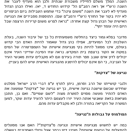
השנה. המלך משלם לחייליו משכורת שנתית ולכן הוא מעדיף לעבר את
השנה (רש"י אך ראה רמב"ם הל' קידוש החודש ד, יא). ואילו הכהן הגדול
מעדיף לא לעבר את השנה "משום צינה" כדי שחמש הטבילות ביום הכיפורים
לא יהיו בקור של החורף (רש"י ורמב"ם שם). התוספות מסבירים את הנגיעה
האישית של הכהן גדול קצת אחרת: "נראה לפרש משום קרירות הרצפה שכל
היום היה עומד יחף".
מדובר בפלא גמור כיצד בהחלטה משמעותית כל כך של עיבור השנה, בעלת
השלכות לכל המועדים, אפילו כהן גדול שאמור להיות האדם הכי קדוש
בעולם, אינו מסוגל להיות נקי מנגיעות אישיות של הטמפרטורה של המים
במקוה או הקור ברצפת בית המקדש. נראה שזו הסיבה שדייני העיר אינם
יכולים לדון אדם שגנב ספר תורה בעירם וגם לא מקבלים עדות מאנשי העיר
על הגניבה, כי הם אינם יכולים להימנע מהנגיעה האישית שיש להם בעניין.
נגיעה של "צדקות"
ולגבי קושייתו של הרב וסרמן, ניתן לתרץ ע"פ דברי הרב ישראל מסלנט
שחידש שכשם שישנה נגיעה אישית, כך יש נגיעה של "צדקות" שמטעה את
האדם להתיר מעשה מסוים למטרת מצוה "לשם שמיים". ואם כן, תתכן
מציאות כזאת שאנשי אותה העיר יורו לעצמם היתר להעיד עדות שקר, למען
המטרה של הקריאה בתורה ולכן לא מקבלים עדות מהם.
הפולמוס על גבולות ה"נגיעה"
כמה יש לחשוש מנגיעות אישיות ונגיעה מ"צדקות"? האם אנו מסוגלים
להתעלות על נגיעות אישיות? מצינו דיון נרחב אצל גדולי האחרונים בשאלה