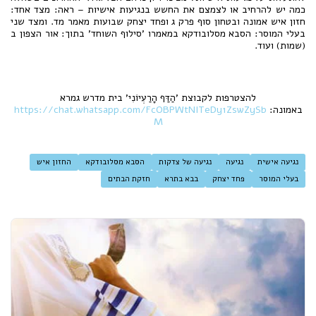
כמה יש להרחיב או לצמצם את החשש בנגיעות אישיות – ראה: מצד אחד:
חזון איש אמונה ובטחון סוף פרק ג ופחד יצחק שבועות מאמר מד. ומצד שני
בעלי המוסר: הסבא מסלובודקא במאמרו 'סילוף השוחד' בתוך: אור הצפון ב
(שמות) ועוד.
להצטרפות לקבוצת 'הַדַּף הָרַעְיוֹנִי' בית מדרש גמרא
באמונה:
https://chat.whatsapp.com/FcOBPWtNITeDy1ZswZySb
M
נגיעה אישית
נגיעה
נגיעה של צדקות
הסבא מסלובודקא
החזון איש
בעלי המוסר
פחד יצחק
בבא בתרא
חזקת הבתים