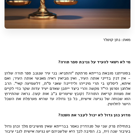
מאת: נתן קוטלר
מי לא רשאי להעיד על גניבת ספר תורה?
בסוגייתנו מובאת ברייתא מרתקת "והתניא: בני עיר שנגנב ספר תורה שלהן
- אין דנין בדייני אותה העיר, ואין מביאין ראיה מאנשי אותה העיר; ואם
איתא, ליסלקו בי תרי מינייהו ולידיינו! שאני ס"ת, דלשמיעה קאי". הרב
אלחנן וסרמן הי"ד מקשה והרי כיצד ייתכן שאדם יעיד עדות שקר כדי לקיים
את מצוות קריאת התורה? (קובץ שיעורים ב"ב אות קעו). נראה שהתירוץ
הוא שכוחה של נגיעה אישית, כל כך גדולה עד שהיא מערפלת את השכל
הישר לחלוטין.
מדוע כהן גדול לא יכול לעבר את השנה?
בתחילת פרק שני של סנהדרין נאמר בברייתא שאין מושיבים מלך וכהן גדול
בעיבור שנה (יח, ב). הסיבה לכך היא שלשניהם יש נגיעה אישית לגבי עיבור