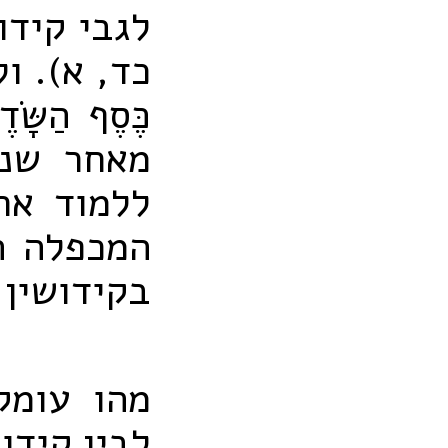
לגבי קידושי
כד, א). ול
כֶּסֶף הַשּ
מאחר שנא
ללמוד אח
המכפלה הי
בקידושין 
מהו עומק
לבין קידו