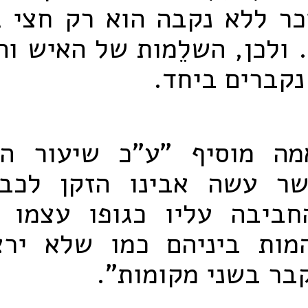
ר ללא נקבה הוא רק חצי ג
. ולכן, השלֵמות של האיש ו
קברים ביחד.
ה מוסיף "ע"כ שיעור ה
ר עשה אבינו הזקן לכב
ביבה עליו כגופו עצמו 
מות ביניהם כמו שלא יר
בר בשני מקומות".