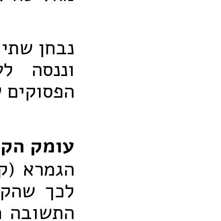
נבחן שתי 
וננסה לע
הפסוקים ש
עומק הקש
הגמרא (קי
לכך שהקנ
התשובה הי