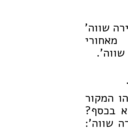
רה שווה'
 מאחורי
שווה'.
הו המקור
א בכסף?
ה שווה':