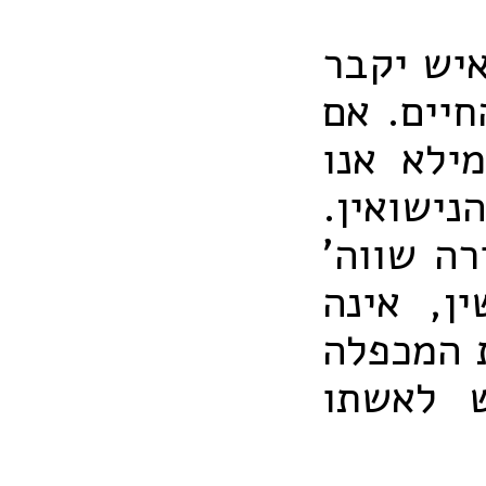
יש יקבר
חיים. אם
מילא אנו
נישואין.
רה שווה'
ן, אינה
 המכפלה
ש לאשתו