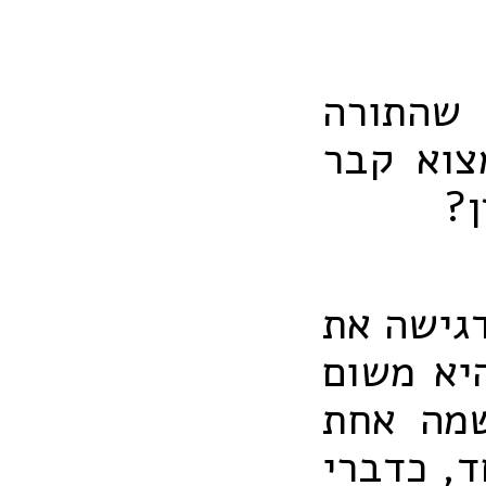
 שהתורה
צוא קבר
ן?
דגישה את
יא משום
שמה אחת
ד, כדברי