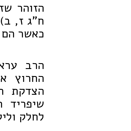
הזוהר שזכ
ח"ג ז, ב)
כאשר הם נ
הרב עראמ
החרוץ אש
הצדקת הח
שיפריד ה
לחלק וליק