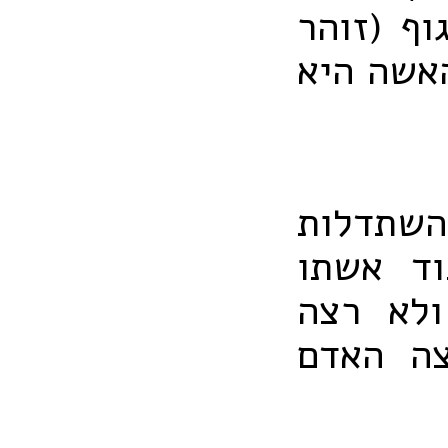
וף (זוהר
האשה היא
השתדלות
וד אשתו
ולא רצה
צה האדם