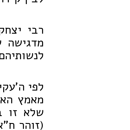
רבי יצחק
מדגישה ש
לנשותיהם 
לפי ה'עקי
מאמץ האב
שלא זו ב
(זוהר ח"א