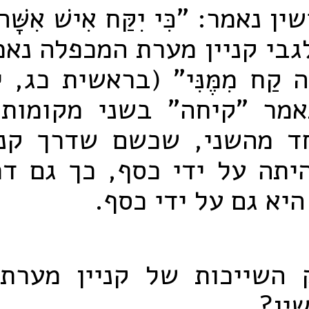
ן נאמר: "כִּי יִקַּח אִישׁ אִשּׁ
גבי קניין מערת המכפלה נאמר: 
ָׂדֶה קַח מִמֶּנִּי" (בראשית כג, 
מר "קיחה" בשני מקומות 
ד מהשני, שכשם שדרך קני
תה על ידי כסף, כך גם דר
היא גם על ידי כסף.
 השייכות של קניין מערת
שין?