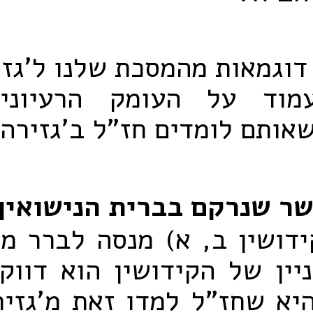
דוגמאות מהמסכת שלנו ל'גזי
מוד על העומק הרעיוני
אותם לומדים חז"ל ב'גזירה 
ר שנרקם בברית הנישואין
דושין ב, א) מנסה לברר מ
יין של הקידושין הוא דווק
א שחז"ל למדו זאת מ'גזיר