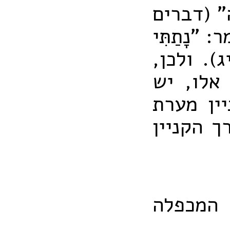
ָה" (דברים
"נָתַתִּי
יג). ולכן,
אלו, יש
ין מערת
ך הקניין
 המכפלה