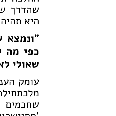
שהדרך שב
היא תהיה
"ונמצא ש
כפי מה 
שאולי לא
עומק העני
מלכתחילה 
שחכמים מ
'מתיישרות