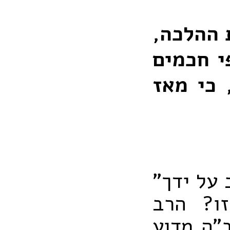
 ההלכה,
י חכמים
 כי מאז
על ידך"
זו? הרב
"ה מדוע