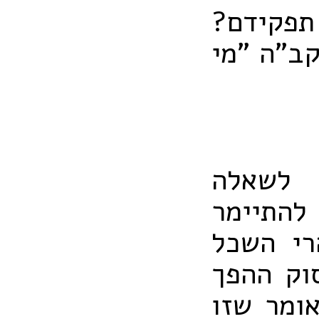
תפקידם?
קב"ה "מי
 לשאלה
 להתיימר
רי השכל
וק ההפך
אומר שזו