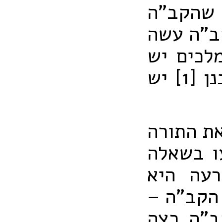
 שהקב"ה
קב"ה עשה
לכים יש
נן
[1] יש
את התורה
ו בשאלה
רעה היא
 הקב"ה –
ב"ה רצה