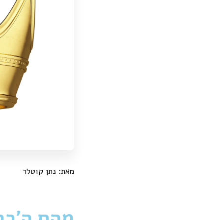
מאת: נתן קוטלר
מהם ה'כת