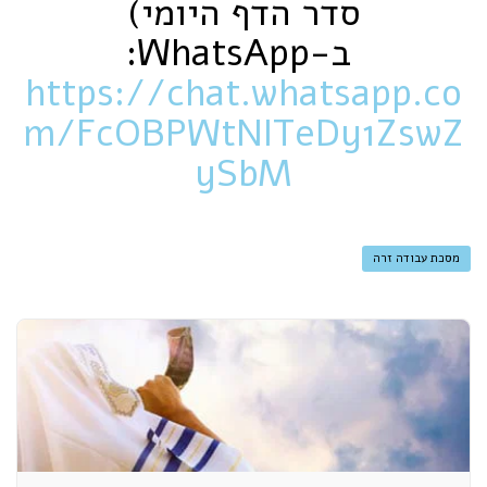
סדר הדף היומי)
ב-‏WhatsApp‏:
https://chat.whatsapp.co
m/FcOBPWtNITeDy1ZswZ
ySbM
מסכת עבודה זרה