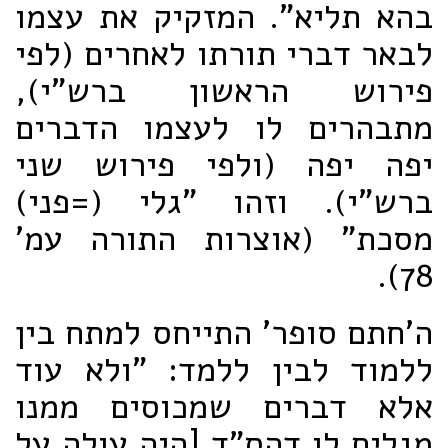
בהא תליא". המזקיק את עצמו
לבאר דברי תורתו לאחרים (לפי
פירוש הראשון ברש"י),
מתבהרים לו לעצמו הדברים
יפה יפה (ולפי פירוש שני
ברש"י). וזהו "גלי (=פני)
מסכת" (אוצרות התורה עמ'
78).
ה'חתם סופר' התייחס למתח בין
ללמוד לבין ללמד: "ולא עוד
אלא דברים שמכוסים ממנו
מגלים לו דהס"ד [היה עולה על