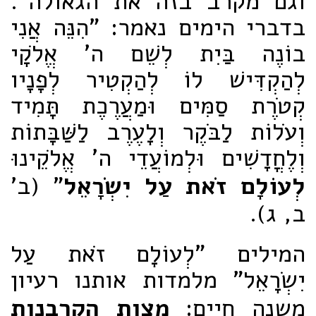
וגם מקרב בזה את הגאולה".
בדברי הימים נאמר: "הִנֵּה אֲנִי
בוֹנֶה בַּיִת לְשֵׁם ה' אֱלֹקָי
לְהַקְדִּישׁ לוֹ לְהַקְטִיר לְפָנָיו
קְטֹרֶת סַמִּים וּמַעֲרֶכֶת תָּמִיד
וְעֹלוֹת לַבֹּקֶר וְלָעֶרֶב לַשַּׁבָּתוֹת
וְלֶחֳדָשִׁים וּלְמוֹעֲדֵי ה' אֱלֹקֵינוּ
לְעוֹלָם זֹאת עַל יִשְׂרָאֵל
" (ב'
ב, ג).
המילים "לְעוֹלָם זֹאת עַל
יִשְׂרָאֵל" מלמדות אותנו רעיון
משנה חיים:
מצות הקרבנות