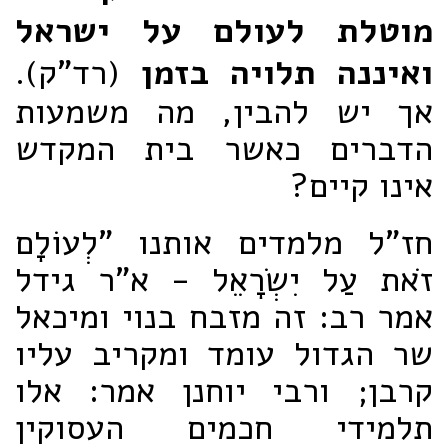
מוטלת לעולם על ישראל
ואיננה תלויה בזמן
(רד"ק).
אך יש להבין, מה משמעות
הדברים כאשר בית המקדש
אינו קיים?
חז"ל מלמדים אותנו "לְעוֹלָם
זֹאת עַל יִשְׂרָאֵל - א"ר גידל
אמר רב: זה מזבח בנוי ומיכאל
שר הגדול עומד ומקריב עליו
קרבן; ורבי יוחנן אמר: אלו
תלמידי חכמים העסוקין