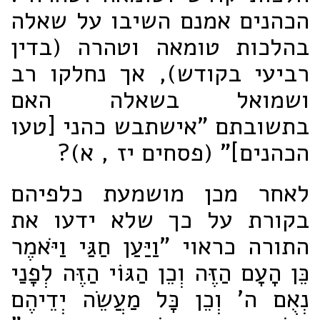
הכהנים אמנם השיבו על שאלה
בהלכות טומאה וטהרה (בדין
רביעי בקודש), אך נחלקו רב
ושמואל בשאלה האם
בתשובתם "אישתבש כהני [טעו
הכהנים]" (פסחים יז , א)?
לאחר מכן מושמעת כלפיהם
בקורת על כך שלא ידעו את
התורה כראוי "וַיַּעַן חַגַּי וַיֹּאמֶר
כֵּן הָעָם הַזֶּה וְכֵן הַגּוֹי הַזֶּה לְפָנַי
נְאֻם ה' וְכֵן כָּל מַעֲשֵׂה יְדֵיהֶם