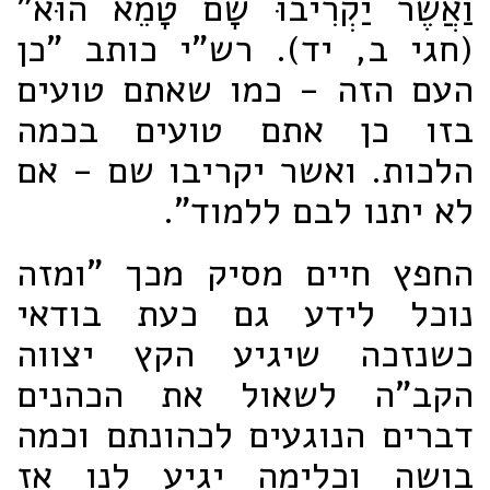
וַאֲשֶׁר יַקְרִיבוּ שָׁם טָמֵא הוּא"
(חגי ב, יד). רש"י כותב "כן
העם הזה - כמו שאתם טועים
בזו כן אתם טועים בכמה
הלכות. ואשר יקריבו שם - אם
לא יתנו לבם ללמוד".
החפץ חיים מסיק מכך "ומזה
נוכל לידע גם כעת בודאי
כשנזכה שיגיע הקץ יצווה
הקב"ה לשאול את הכהנים
דברים הנוגעים לכהונתם וכמה
בושה וכלימה יגיע לנו אז