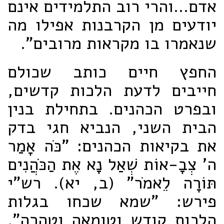
אדם...והרי רוב התלמידים אינם
יודעים מן הקרבנות אפילו מה
שנאמרו בו מקראות מרובים".
החפץ חיים כותב שכולם
חייבים לדעת הלכות קדשים,
ובפרט הכהנים. בתחילת בנין
הבית השני, הנביא חגי בדק
את בקיאות הכהנים: "כֹּה אָמַר
ה' צְבָ-אוֹת שְׁאַל נָא אֶת הַכֹּהֲנִים
תּוֹרָה לֵאמֹר" (ב, יא). רש"י
פירש: "שמא שכחו בגלות
הלכות קודש וטומאה וטהרה".