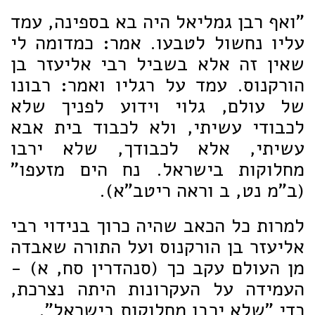
"ואף רבן גמליאל היה בא בספינה, עמד
עליו נחשול לטבעו. אמר: כמדומה לי
שאין זה אלא בשביל רבי אליעזר בן
הורקנוס. עמד על רגליו ואמר: רבונו
של עולם, גלוי וידוע לפניך שלא
לכבודי עשיתי, ולא לכבוד בית אבא
עשיתי, אלא לכבודך, שלא ירבו
מחלוקות בישראל. נח הים מזעפו"
(ב"מ נט, ב וראה ריטב"א).
למרות כל הכאב שהיה כרוך בנידוי רבי
אליעזר בן הורקנוס ועל התורה שאבדה
מן העולם עקב כך (סנהדרין סח, א) -
העמידה על העקרונות היתה נצרכת,
כדי "שלא ירבו מחלוקות בישראל".