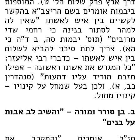
דרך ארץ פרק שלום הל' ט). התוספות
ביבמות אומרים בשם הריצב"א בהקשר
לקשיים בין איש לאשתו "שאין לה
למהר לסתור בנינה כי רחמי שדי
מרובים" (תוס' יבמות סה, ב ד"ה כי
הא). צריך לתת סיכוי להביא לשלום
בין איש לאשתו – כדברי רבי אליעזר:
"כל המגרש את אשתו ראשונה - אפילו
מזבח מוריד עליו דמעות" (סנהדרין
כב, א). ולכן בעל שמחל על קינויו –
קינויו מחול.
ב. בן סורר ומורה – "והשיב לב אבות
על בנים"
חז"ל אומרים "והמקרב את