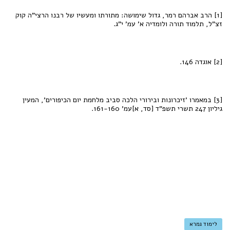
[1] הרב אברהם רמר, גדול שימושה: מתורתו ומעשיו של רבנו הרצי"ה קוק
זצ"ל, תלמוד תורה ולומדיה א' עמ' י"ג.
[2] אוגדה 146.
[3] במאמרו 'זיכרונות ובירורי הלכה סביב מלחמת יום הכיפורים', המעין
גיליון 247 תשרי תשפ"ד [סד, א]עמ' 161-160.
לימוד גמרא