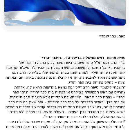
מאת: נתן קוטלר
נשיא צרפת, ראש ממשלת בריטניה ו...חינוך יהודי
מו"ר הרב זקס זצ"ל סיפר פעם כי כשהתמנה לכהן כרבה הראשי של
בריטניה, קיבל הזמנה לראשונה מראש ממשלת בריטניה ג'ון מייג'ור שהזמין
אותו ואת רעייתו איליין לפגוש אותו בבית הנופש שלו בצ'קרס. הרב זקס
סיפר שציפה מאוד למפגש זה, אך אז קיבלו הזמנה נוספת באותו יום ובאותה
שעה - לטקס פתיחת בית ספר יהודי.
"חשבתי לעצמי" סיפר הרב זקס "מה נמצא בעדיפות הראשונה: ארוחת
צהריים עם ראש הממשלה בצ'קרס או לפתוח בית ספר יהודי? 'ניתי ספר
ונחזי' - נפתח ספר ונראה...'אין העולם מתקיים אלא בשביל הבל תינוקות
של בית רבן'. כאשר מדברים על בתי ספר יהודיים - עיר שאין בה בית ספר
מחרימין אותה, כיון שכל העולם מתקיים רק בזכות קולם של הילדים היהודים.
כשיש עימות בין החברה לבין העולם - העולם מנצח. לכן אמרנו 'לא תודה'
לראש הממשלה, והלכתי לחניכת בית הספר היהודי".
"זה החלק הראשון של הסיפור. אבל אין הקב"ה מקפח שכרה של כל בריה -
ה' תמיד מוודא שבסוף תקבל את שכרך". המשיך לספר הרב זקס. כמה שנים