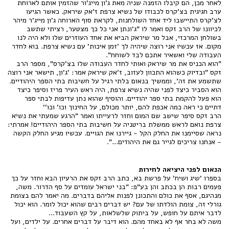
לאחר מכן, הם קיבלו הזמנה שניה מאת ג'ון מייג'ור שהזמין אותם לארוחת
ערב חגיגית בצ'קרס לכבודו של נשיא צרפת ז'אק שיראק. כאשר הגיעו
לצ'קרס התיישבו ליד אחד השולחנות, לקראת סוף הארוחה ג'ון מייג'ר מיהר
לכיוונו של הרב זקס ואמר לו "ג'ונתן אני כל כך מצטער, רציתי שתשב
בשולחן המרכזי, אבל מר שיראק הביא את אחד העוזרים שלו ולא היה לנו
מקום. אז עכשיו אני רוצה שיהיה לך 'זמן איכות' עם נשיא צרפת. בוא לחדר
העבודה שלי ואשאיר אתכם לבד לשוחח".
"הוא הכניס את מר שיראק ואותי לחדר העבודה שלו בצ'קרס", מספר הרב
זקס "ובדיוק כשהוא התכוון לעזוב, ז'אק שיראק אמר: 'ג'ון, תישאר אני רוצה
שתשמע את זה', וממשיך בנאום בלתי רגיל על חשיבות בתי הספר היהודיים.
הוא הסביר כיצד לפני שהיה נשיא צרפת, היה ראש העיר פריז וסיפר כיצד
הוא פעל להקמת בתי ספר יהודיים. והוסיף שהוא נתן עדיפות לבתי ספר
דתיים כי ראה כמה אכפת להם, יותר מכולם, על החינוך וכו' וכו''
הרב זקס סיפר שישב שם המום וחזר לרעייתו ואמר "הרגע שמעתי את נשיא
צרפת נואם לראש ממשלת בריטניה על חשיבות בתי הספר היהודיים! אמרתי:
נראה שסיימנו את החלק הקל - גיירנו את הגויים. עכשיו מגיע החלק הקשה
- אנחנו צריכים לגייר גם את היהודים...".
הנאום לפני היציאה לחירות
בספרו 'שיג ושיח' על פרשת בא, כתב הרב זקס את הרעיון הבא וחזר על כך
פעמים רבות הן בכתב והן בע"פ: "בני ישראל עומדים על סף הדרור. משה,
מנהיגם, אסף את כולם והתכונן לפנות אליהם בדברים. מה יאמר להם בצומת
גורלי זה, צומת הולדתו של עם? יש דברים רבים שהוא יכול לומר. הוא יכול
לדבר איתם על חופש, על ביתוק שלשלאות, על קץ השעבוד...
משה לא בחר אף לא באחד מהם. הוא דיבר על דברים אחרים. על ילדים, ועל