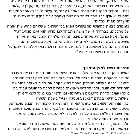
העתיד הרחוק, ועל החובה להנחיל את הזיכרון לדורות שטרם באו לעולם.
שלוש פעמים בפרשת בא: 'וְהָיָה כִּי יֹאמְרוּ אֲלֵיכֶם בְּנֵיכֶם מָה הָעֲבֹדָה הַזֹּאת
לָכֶם... וְהִגַּדְתָּ לְבִנְךָ בַּיּוֹם הַהוּא לֵאמֹר בַּעֲבוּר זֶה עָשָׂה ה' לִי בְּצֵאתִי מִמִּצְרָיִם...
וְהָיָה כִּי יִשְׁאָלְךָ בִנְךָ מָחָר לֵאמֹר מַה זֹּאת וְאָמַרְתָּ אֵלָיו בְּחֹזֶק יָד הוֹצִיאָנוּ ה'
מִמִּצְרַיִם מִבֵּית עֲבָדִים".
בעומדם לצאת לחופשי מתבשרים אפוא בני ישראל שעליהם להיעשות אומה
של מחנכים. בבחירה זו של משה מתבהר לנו מדוע הוא אינו מנהיג דגול
'סתם', אלא גם מנהיג מיוחד במינו. התורה מלמדת אותנו כאן שחירות
משיגים לא בשדה הקרב, לא בזירה הפוליטית... אלא במחשבותיהם
וברצונותיהם של אנשים. כדי להגן על מדינה דרוש צבא; אולם כדי להגן על
חברה חופשית דרושים בתי ספר".
מסירות נפשו למען החינוך
כאשר כיהן כרבה הראשי של בריטניה השקיע כוחות רבים בבניית מערכת
החינוך ובהקמת מוסדות רבים ולא בכדי רעיון זה חרז חלק נכבד מהגותו
ופועלו. בפרט בעשור האחרון האמין שיש לקרב את הדור הצעיר למורשת
היהודית ולאמונה, ולכן הקדיש מאמצים כבירים להכין סרטונים עבור בני
נוער (אפילו סדרת סרטונים מצוירים!) וכן הזמין בני נוער לשאול אותו
שאלות בוידיאו במיזם "Ask Rabbi Sacks" בשנת תשע"ו.
וכן, הפרויקט השאפתני ביותר שאותו רצה מאוד ליצור היה הכנת מאגר של
1,000 שאלות הבוערות ביותר באמונה של בני נוער והכנת מאגר תשובות
ממוחשבות בע"פ ובכתב עליהן. לצערנו לא הספיק לסיים זאת, אך אני
מרגיש שזו הצוואה שלו עבורנו.
מלבד זאת, בנה תכנית לימודים שלמה ומופלאה המשולבת בסרטונים
ובמאמרים ודפי מקורות מונחים עבור תלמידים ומחנכים בשם 'עשר הדרכים
לקב"ה' ''The Ten Paths to G-D.