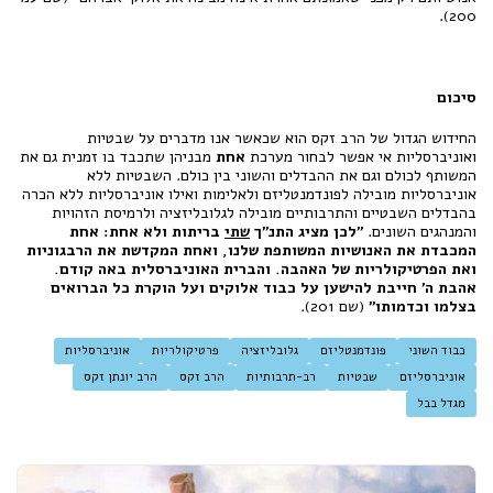
200).
סיכום
החידוש הגדול של הרב זקס הוא שכאשר אנו מדברים על שבטיות
ואוניברסליות אי אפשר לבחור מערכת
אחת
מבניהן שתכבד בו זמנית גם את
המשותף לכולם וגם את ההבדלים והשוני בין כולם. השבטיות ללא
אוניברסליות מובילה לפונדמנטליזם ולאלימות ואילו אוניברסליות ללא הכרה
בהבדלים השבטיים והתרבותיים מובילה לגלובליזציה ולרמיסת הזהויות
והמנהגים השונים.
"לכן מציג התנ"ך
שתי
בריתות ולא אחת: אחת
המכבדת את האנושיות המשותפת שלנו, ואחת המקדשת את הרבגוניות
ואת הפרטיקולריות של האהבה. והברית האוניברסלית באה קודם.
אהבת ה' חייבת להישען על כבוד אלוקים ועל הוקרת כל הברואים
בצלמו וכדמותו"
(שם 201).
כבוד השוני
פונדמנטליזם
גלובליזציה
פרטיקולריות
אוניברסליות
אוניברסליזם
שבטיות
רב-תרבותיות
הרב זקס
הרב יונתן זקס
מגדל בבל