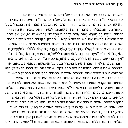
עיון מחדש בסיפור מגדל בבל
ראשית יש לברר מהו המצב הרצוי של האנושות: פרטיקולריות או
אוניברסליות? מה היתה נקודת ההתחלה של האנושות? התפיסה המקובלת
היא שהאנושות התחילה כחברה חד-תרבותית ובעלת שפה אחת במגדל בבל
ולאחר מכן התפצלה לתרבויות ושפות שונות. לכאורה הסימוכין הוא מדברי
הפסוק: "וַיְהִי כָל הָאָרֶץ שָׂפָה אֶחָת וּדְבָרִים אֲחָדִים" (בראשית יא, א). אך הרב
זקס מלמדנו לראות את פשוטו של מקרא –
בפרק הקודם
כבר מתואר כיצד
האנושות התפצלה משלושת בניו של נח ונאמר
שלוש פעמים
שלכל אומה
היתה שפה אחרת: "מֵאֵלֶּה נִפְרְדוּ אִיֵּי הַגּוֹיִם בְּאַרְצֹתָם אִישׁ לִלְשֹׁנוֹ לְמִשְׁפְּחֹתָם
בְּגוֹיֵהֶם" (י, ה); "אֵלֶּה בְנֵי חָם לְמִשְׁפְּחֹתָם לִלְשֹׁנֹתָם בְּאַרְצֹתָם בְּגוֹיֵהֶם" (י, כ);
"אֵלֶּה בְנֵי שֵׁם לְמִשְׁפְּחֹתָם לִלְשֹׁנֹתָם בְּאַרְצֹתָם לְגוֹיֵהֶם" (י, לא). אך אם כן כיצד
ייתכן שבפרק לאחר מכן פתאום במגדל בבל כל האנושות נמצאת במקום אחד
ומדברת שפה אחת? התשובה לפי הרב זקס (שהתבסס על דברי הנצי"ב) היא
שהתופעה של 'שפה אחת ודברים אחדים' במגדל בבל היתה הנסיון הראשון
לכפות זהות אחידה ולמחוק את הזהויות האחרות המגוונות. "זהו אפוא
הסיפור שהמקרא מספר: בראשית י' מתאר את התפלגות האנושות לשבעים
אומות ושבעים לשונות. בראשית י"א מספר כיצד כבשה מעצמה אימפריאלית
אומות קטנות, כפתה עליהן את לשונה ואת תרבותה, וכך הפרה את רצונו של
אלוקים כי בני האדם יכבדו את יחידיותם של כל אומה ושל כל יחיד. כאשר
בסוף הסיפור, אלוקים בלל את שפתם של הבונים, הוא לא יצר מצב עניינים
חדש אלא השיב את הישן על כנו" ('לא בשם האל' עמ' 193; 'לכבוד השוני'
עמ' 45). ולכן, המצב הרצוי של האנושות הוא רבגוניות ונתינת מקום של
כבוד לשוני ולתרבויות ולמנהגים שונים ומגוונים. אך "אם כן איך נמנע את
האלימות המתחוללת כשקבוצות שונות נפגשות ומתנגשות?" שואל הרב זקס.