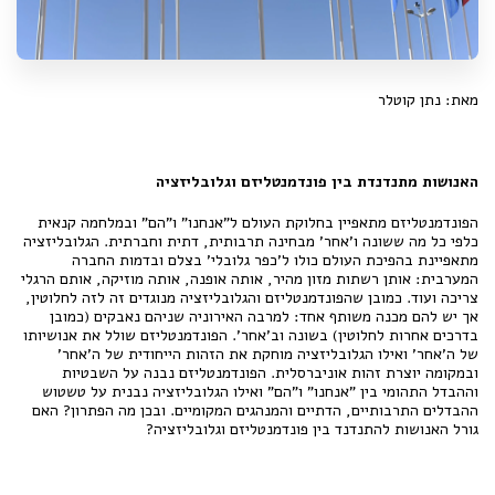
מאת: נתן קוטלר
האנושות מתנדנדת בין פונדמנטליזם וגלובליזציה
הפונדמנטליזם מתאפיין בחלוקת העולם ל"אנחנו" ו"הם" ובמלחמה קנאית
כלפי כל מה ששונה ו'אחר' מבחינה תרבותית, דתית וחברתית. הגלובליזציה
מתאפיינת בהפיכת העולם כולו ל'כפר גלובלי' בצלם ובדמות החברה
המערבית: אותן רשתות מזון מהיר, אותה אופנה, אותה מוזיקה, אותם הרגלי
צריכה ועוד. כמובן שהפונדמנטליזם והגלובליזציה מנוגדים זה לזה לחלוטין,
אך יש להם מכנה משותף אחד: למרבה האירוניה שניהם נאבקים (כמובן
בדרכים אחרות לחלוטין) בשונה וב'אחר'. הפונדמנטליזם שולל את אנושיותו
של ה'אחר' ואילו הגלובליזציה מוחקת את הזהות הייחודית של ה'אחר'
ובמקומה יוצרת זהות אוניברסלית. הפונדמנטליזם נבנה על השבטיות
וההבדל התהומי בין "אנחנו" ו"הם" ואילו הגלובליזציה נבנית על טשטוש
ההבדלים התרבותיים, הדתיים והמנהגים המקומיים. ובכן מה הפתרון? האם
גורל האנושות להתנדנד בין פונדמנטליזם וגלובליזציה?