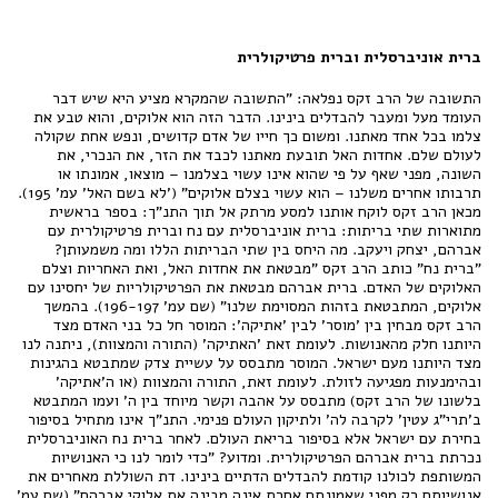
ברית אוניברסלית וברית פרטיקולרית
התשובה של הרב זקס נפלאה: "התשובה שהמקרא מציע היא שיש דבר
העומד מעל ומעבר להבדלים בינינו. הדבר הזה הוא אלוקים, והוא טבע את
צלמו בכל אחד מאתנו. ומשום כך חייו של אדם קדושים, ונפש אחת שקולה
לעולם שלם. אחדות האל תובעת מאתנו לכבד את הזר, את הנכרי, את
השונה, מפני שאף על פי שהוא אינו עשוי בצלמנו – מוצאו, אמונתו או
תרבותו אחרים משלנו – הוא עשוי בצלם אלוקים" ('לא בשם האל' עמ' 195).
מכאן הרב זקס לוקח אותנו למסע מרתק אל תוך התנ"ך: בספר בראשית
מתוארות שתי בריתות: ברית אוניברסלית עם נח וברית פרטיקולרית עם
אברהם, יצחק ויעקב. מה היחס בין שתי הבריתות הללו ומה משמעותן?
"ברית נח" כותב הרב זקס "מבטאת את אחדות האל, ואת האחריות וצלם
האלוקים של האדם. ברית אברהם מבטאת את הפרטיקולריות של יחסינו עם
אלוקים, המתבטאת בזהות המסוימת שלנו" (שם עמ' 196-197). בהמשך
הרב זקס מבחין בין 'מוסר' לבין 'אתיקה': המוסר חל כל בני האדם מצד
היותנו חלק מהאנושות. לעומת זאת 'האתיקה' (התורה והמצוות), ניתנה לנו
מצד היותנו מעם ישראל. המוסר מתבסס על עשיית צדק שמתבטא בהגינות
ובהימנעות מפגיעה לזולת. לעומת זאת, התורה והמצוות (או ה'אתיקה'
בלשונו של הרב זקס) מתבסס על אהבה וקשר מיוחד בין ה' ועמו המתבטא
ב'תרי"ג עטין' לקרבה לה' ולתיקון העולם פנימי. התנ"ך אינו מתחיל בסיפור
בחירת עם ישראל אלא בסיפור בריאת העולם. לאחר ברית נח האוניברסלית
נכרתת ברית אברהם הפרטיקולרית. ומדוע? "כדי לומר לנו כי האנושיות
המשותפת לכולנו קודמת להבדלים הדתיים בינינו. דת השוללת מאחרים את
אנושיותם רק מפני שאמונתם אחרת אינה מבינה את אלוקי אברהם" (שם עמ'