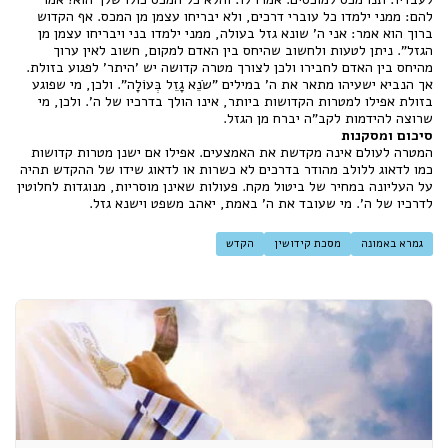
להם: ממני ילמדו כל עוברי דרכים, ולא יבריחו עצמן מן המכס. אף הקדוש
ברוך הוא אמר: אני ה' שונא גזל בעולה, ממני ילמדו בני ויבריחו עצמן מן
הגזל". ניתן לטעות ולחשוב שהיחס בין האדם למקום, חשוב לאין ערוך
מהיחס בין האדם לחבירו ולכן לצורך מטרה קדושה יש 'היתר' לפגוע בזולת.
אך הנביא ישעיהו מתאר את ה' במילים "שֹׂנֵא גָזֵל בְּעוֹלָה". ולכן, מי שפוגע
בזולת אפילו למטרות הקדושות ביותר, אינו הולך בדרכיו של ה'. ולכן, מי
שרוצה להידמות לקב"ה יברח מן הגזל.
סיכום ומסקנות
המטרה לעולם אינה מקדשת את האמצעים. אפילו אם ישנן מטרות קדושות
כמו לדאוג ללולב מהודר בדרכים לא כשרות או לדאוג שידו של ההקדש תהיה
על העליונה במחיר של ביטול מקח. פעולות שאינן מוסריות, מנוגדות לחלוטין
לדרכיו של ה'. מי שעובד את ה' באמת, יאהב משפט וישנא גזל.
גמרא באמונה
מסכת קידושין
הקדש