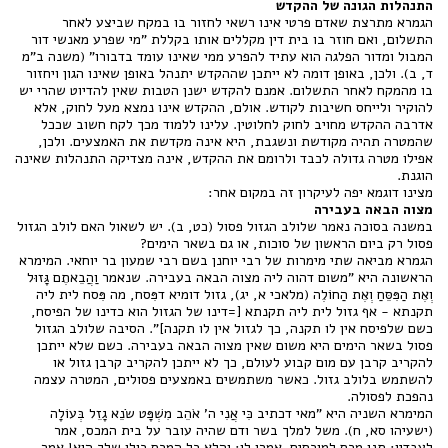
התנהלות הגונה של ההקדש
הגמרא מתרצת שאדם פרטי אינו רשאי לחזור בו במקח שביצע לאחר
התשלום, ואם חוזר בו בית דין מקללים אותו בקללת "מי שפרע מאנשי דור
המבול ומדור הפלגה הוא עתיד להפרע ממי שאינו עומד בדבורו" (משנה ב"מ
ד, ב). ולכן, באופן דומה לא ייתכן שההקדש יתנהל באופן שאינו הגון ויחזור
בו מהמקח לאחר התשלום. אמנם להקדש ישנן הטבות שאין להדיוט שהרי יש
להוקיר ולייחס חשיבות לקודש. אולם, ההקדש אינו נמצא מעל לחוק, אלא
אדרבה ההקדש מחויב לחוק לחלוטין. עלינו ללמוד מכך לקח חשוב שככל
שהמטרה תהיה מקודשת ונשגבת, היא אינה מקדשת את האמצעים. ולכן,
אפילו מטרה גדולה לכבד ולרומם את ההקדש, אינה מצדיקה התנהלות שאינה
הוגנת.
מצינו דוגמא יפה לעיקרון זה במקום אחר:
מצוה הבאה בעבירה
במשנה בסוכה נאמר שלולב הגזול פסול (כט, ב). יש לשאול האם לולב הגזול
פסול רק ביום הראשון של סוכות, או גם בשאר הימים?
הגמרא מביאה שתי מימרות של רבי יוחנן בשם רבי שמעון בר יוחאי. המימרא
הראשונה היא "משום דהוה ליה מצוה הבאה בעבירה. שנאמר וַהֲבֵאתֶם גָּזוּל
וְאֶת הַפִּסֵּחַ וְאֶת הַחוֹלֶה (מלאכי א, יג), גזול דומיא דפִּסח, מה פִּסח לית ליה
תקנתא - אף גזול לית ליה תקנתא [=דינו של הגזול הוא כדינו של הפיסח,
כשם שלפיסח אין לו תקנה, כך לגזול אין לו תקנה]". הסיבה שלולב הגזול
פסול בשאר הימים היא משום שאין מצוה הבאה בעבירה. כשם שלא ייתכן
להקריב קרבן עם מום קבוע לעולם, כך לא ייתכן להקריב קרבן גזול או
להשתמש בלולב גזול. כאשר משתמשים באמצעים פסולים, המטרה עצמה
נהפכת לפסולה.
המימרא השניה היא "מאי דכתיב כִּי אֲנִי ה' אֹהֵב מִשְׁפָּט שֹׂנֵא גָזֵל בְּעוֹלָה
(ישעיהו סא, ח). משל למלך בשר ודם שהיה עובר על בית המכס, אמר
לעבדיו: תנו מכס למוכסים. אמרו לו: והלא כל המכס כולו שלך הוא! אמר