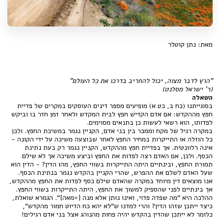
מאת: נתן קוטלר
"הרץ לדבר מצוה, יכול להחריב בדרכו את כל העולם"
(ר' ישראל מסלנט)
השאלה
בסוגייתנו (כח ב, כט א) מופיעים מספר דינים העוסקים במקרים של פדיית
חפץ מההקדש: אם אדם הקדיש חפץ לבית המקדש ולאחר זמן חזר בו וביקש
לפדותו, הוא רשאי לעשות כן בתנאים מסוימים.
במקרה רגיל של מקח וממכר בין בני אדם, הקניין נגמר במשיכת החפץ. ולכן
כל הוזלה או התייקרות במחיר החפץ לאחר שבוצעה משיכה על ידי הקונה -
אינה רלוונטית. אך בפדיית חפץ מההקדש, הקניין נגמר רק בעת נתינת
הכסף. ולכן, אם האדם רצה לפדות את החפץ וביצע משיכה אך לא שילם
תמורת החפץ, ובינתיים היתה התייקרות בשווי החפץ, מהו הדין? - הדין הוא
שעל האדם לשלם את ההפרש, שהרי הקניין בהקדש נגמר בנתינת הכסף.
אנו מוצאים דין מיוחד במקרה שהאדם שילם כסף לפדות את החפץ מההקדש,
אך בינתיים לפני שהספיק למשוך את החפץ, היתה התייקרות בשווי החפץ.
ההלכה היא "מה שפדה פדוי, ואינו נותן אלא מנה [=מאה]". הגמרא שואלת,
כיצד ייתכן שזהו הדין? והרי למדנו ש"לא יהא כח הדיוט חמור מהקדש",
כלומר לא ייתכן שהדין בהקדש יהיה פחות מהנוהג אצל בני אדם רגילים!