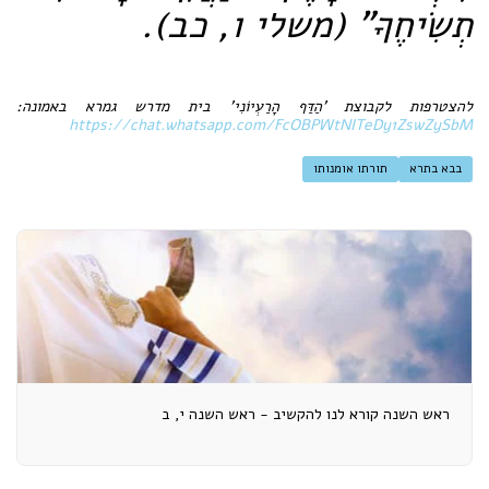
תְשִׂיחֶךָ"
(משלי ו, כב).
להצטרפות לקבוצת 'הַדַּף הָרַעְיוֹנִי' בית מדרש גמרא באמונה:
https://chat.whatsapp.com/FcOBPWtNITeDy1ZswZySbM
בבא בתרא
תורתו אומנותו
ראש השנה קורא לנו להקשיב - ראש השנה י, ב