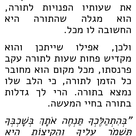
את שעותיו הפנויות לתורה,
הוא מגלה שהתורה היא
החשובה לו מכל.
ולכן, אפילו שייתכן והוא
מקדיש פחות שעות לתורה עקב
פרנסתו, מכל מקום הוא מחובר
כל הזמן לתורה, כי הלב שלו
נמצא בתורה. הרי לך גדלות
בתורה בחיי המעשה.
"בְּהִתְהַלֶּכְךָ תַּנְחֶה אֹתָךְ בְּשָׁכְבְּךָ
תִּשְׁמֹר עָלֶיךָ וַהֲקִיצוֹתָ הִיא