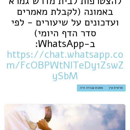
להצטרפות לבית מדרש גמרא
באמונה (לקבלת מאמרים
ועדכונים על שיעורים - לפי
סדר הדף היומי)
ב-‏WhatsApp‏:
https://chat.whatsapp.co
m/FcOBPWtNITeDy1ZswZ
ySbM
מראית עין
מסכת עבודה זרה