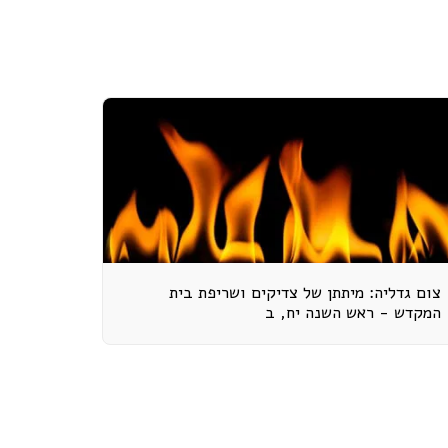
צום גדליה: מיתתן של צדיקים ושריפת בית
המקדש - ראש השנה יח, ב