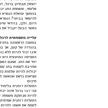
יוצאין מבתיהן ברגל, דכתי
אלעאי, ששמחת החג יכו
בהמשך שואלת הגמרא והר
להישאר בביתו? הגמרא 
היום. ולכן, בוודאי שי
כאשר הבעל יקביל את פנ
עלייה משפחתית לרגל 
במשנה הראשונה בחגיגה
בהגדרה של קטן, אך בהמ
אינו יכול להיות ללא נ
התפיסה המוטעית היא שר
יחד את החג. אמנם האם
מחויבת לשמוח בחג עם בעל
יכולות להיות שלמות כל
מציאות כזאת שהאשה לא
סיכום
התעלות רוחנית בלימוד
פני רבו ברגל אינה יכו
להיות מנותקת משמחה ש
התעלות רוחנית אמיתית,
לשמח את אשתו ולהיות 