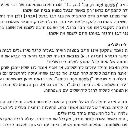
ב 'וְשָׂמַחְתָּ אַתָּה וּבֵיתֶךָ' (כז, ב)". אנו רואים מתמיהתו של רבי אלי
לה להתקיים כראוי רק כאשר הבעל נמצא בבית עם אשתו.
י מצינו שחייב אדם להקביל את פני רבו ברגל [=בחג] ולכן איך נית
משיבה שהחובה להקביל את פני רבו ברגל היא רק בתנאי שהאדם יכול
ש חובה להקביל את פני רבו ברגל, אך יש גם חובה לשמח את אשתו ברג
י רבו ויחזור באותו היום לשמח את אשתו.
לירושלים
 נאמר שהקטן אינו חייב במצות ראייה בעליה לרגל מירושלים לבית 
שך הגמרא (חגיגה ו, א) מובאת קושיה של רבי זירא: מי הביא את הק
וכחותה של אימו לכל המסע לעליה לירושלים!
ק האבא והילד עולים לירושלים, אך אביי אומר לנו שלא ייתכן שרק
 אינה מחויבת לעלות להר הבית, אך כמובן שהיא עולה לירושלים עם
ה כפי שנאמר "וְשָׂמַחְתָּ אַתָּה וּבֵיתֶךָ". אנו רואים מכאן שהשמחה 
 עוד המשפחה אינה ביחד (ראב"ד הל' חגיגה א). וכן הגמרא לא יכולה
 תצטרף לעליה לרגל לירושלים עם משפחתה.
 תורה אינה יכולה לבוא על חשבון הדאגה לפרנסת האשה והילדים. הת
לה להיות במחיר של עזיבת אשתו בחג. התעלות רוחנית בעליה לירושלי
למה של כל המשפחה ביחד בירושלים.
 היא כאשר האדם לומד תורה, מקביל את פני רבו, עולה לבית המקדש 
עם משפחתו. התעלות אמיתית מגיעה ביחד עם רגישות ואהבה לזולת ו