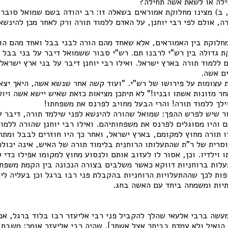
ילה או לשאת אשה תחילה?
, ב) מצינו מחלוקת אמוראים בשאלה זו: רב יהודה בשם שמואל סובר
ה, אולם לפי רבי יוחנן, על האדם ללמוד תורה ורק לאחר מכן להינשא
מחלוקת בין האמוראים, אלא שאחד מהם הורה לבני בבל ואחד מהם הור
ת גדולה בין רש"י לרבנו תם. רש"י סבור ששמואל דיבר על בני בבל 
ם ללמוד תורה בארץ ישראל. ואילו רבי יוחנן דיבר על בני ארץ ישראל
ם אשה.
 עצומות על פירושו של רש"י. "ועוד קשה אחר שנשא אשה, היאך יצא
חר מזונות אשתו ובניו!" לא תיתכן מציאות כזאת שאיש יישא אשה ויול
וילך ללמוד תורה! והרי הבעל מחויב לפרנס את משפחתו!
ר שיש לפרש ההפך: שמואל שהורה להינשא לפני שילמד תורה, דיבר ע
והיו מסוגלים לפרנס את משפחותיהם. ואילו רבי יוחנן שהורה ללמוד 
 תורה מחוץ למקומם, בארץ ישראל, ואחר כך היו חוזרים לבבל ומתח
סרית של ר"ת שהתעלותו הרוחנית בלימוד תורה של האיש, אינה יכולה
וילדיו. וכן, אסור לו לעזוב אותם ולנסוע מחוץ למקומו אפילו כדי ל
עלות ברוחניות דווקא כאשר משלבים בצורה הנכונה בין הקמת משפחה 
פות לכך שההתעלויות הרוחניות בהקבלת פני רבו ברגל וכן בעליה ליר
יות ומשמחה ביחד עם האשה בחג.
שה ברבי אלעאי שהלך להקביל פני רבי אליעזר רבו בלוד ברגל, אמר
הואיל ולא עמדת בביתך אצל אשתך]. שהיה רבי אליעזר אומר: משבח א