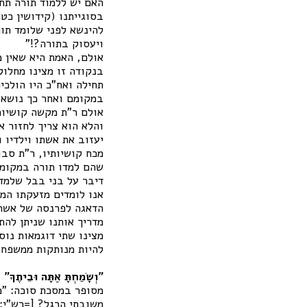
האם יש ללמוד תורה תח
בסוגייתנו (קידושין כט
להינשא לפני שלומד תור
ויעסוק בתורה?!"
אולם, האמת היא שאין 
בנקודה זו מצינו מחלוק
תחילה ואח"כ היו הולכי
במקומם ואחר כך נושאי
אולם ר"ת מקשה קושיות
והלא הוא צריך לחזור א
יעזוב את אשתו וילדיו 
מכח קושיותיו, ר"ת סבו
שהם למדו תורה במקומם 
דיבר על בני בבל שלמדו
אנו לומדים מזעקתו המו
הדאגה לפרנסה של אשתו 
מדריך אותנו שניתן להת
מצינו שתי דוגמאות נוס
להיות מנותקות ממשפחת
"וְשָׂמַחְתָּ אַתָּה וּבֵיתֶךָ"
מסופר במסכת סוכה: "מע
משובתי הרגל? [=רש"י: 