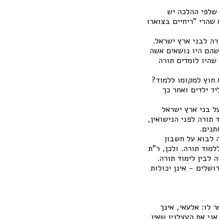
 שלפי ההלכה יש
 שהרי "ריחיים בצוארו
ה לבני ארץ ישראל.
שהם היו נושאים אשה
 שהיו לומדים תורה
 חוץ למקומו ללמוד?
יד ילדים ואחר כך
ל בני ארץ ישראל
תורה לפני הנישואין,
תנים.
 לבוא על חשבון
למוד תורה. ולכן, ר"ת
לבין לימוד תורה.
ושלים - אינן יכולות
 לו: אלעאי, אינך
ני את העצלנין שאין