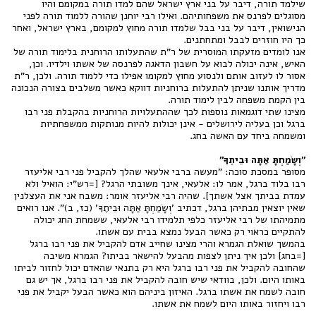
שילמד תורה, דיבר על בני ארץ ישראל שהם למדו תורה במקומם והיו
מסוגלים לפרנס את משפחותיהם. ואילו רבי יוחנן שהורה ללמוד תורה לפני
הנישואין, דיבר על בני בבל שלמדו תורה מחוץ למקומם, בארץ ישראל, ואחר
כך היו חוזרים לבבל ומתחתנים.
אנו לומדים מזעקתו המוסרית של ר"ת שהתעלותו הרוחנית בלימוד תורה של
האיש, אינה יכולה לבוא על חשבון הדאגה לפרנסה של אשתו וילדיו. וכן,
אסור לו לעזוב אותם ולנסוע מחוץ למקומו אפילו כדי ללמוד תורה. ולכן, ר"ת
מדריך אותנו שניתן להתעלות ברוחניות דווקא כאשר משלבים בצורה הנכונה
בין הקמת משפחה לבין לימוד תורה.
מצינו שתי דוגמאות נוספות לכך שההתעלויות הרוחניות בהקבלת פני רבו
ברגל וכן בעליה לירושלים - אינן יכולות להיות מנותקות ממשפחתיות
ומשמחה ביחד עם האשה בחג.
"וְשָׂמַחְתָּ אַתָּה וּבֵיתֶךָ"
מסופר במסכת סוכה: "מעשה ברבי אלעאי שהלך להקביל פני רבי אליעזר
רבו בלוד ברגל, אמר לו: אלעאי, אינך משובתי הרגל? [=רש"י: הואיל ולא
עמדת בביתך אצל אשתך]. שהיה רבי אליעזר אומר: משבח אני את העצלנין
שאין יוצאין מבתיהן ברגל, דכתיב 'וְשָׂמַחְתָּ אַתָּה וּבֵיתֶךָ' (כז, ב)". אנו רואים
מתמיהתו של רבי אליעזר כלפי תלמידו רבי אלעאי, ששמחת החג יכולה
להתקיים כראוי רק כאשר הבעל נמצא בבית עם אשתו.
בהמשך שואלת הגמרא והרי מצינו שחייב אדם להקביל את פני רבו ברגל
[=בחג] ולכן איך ניתן לצפות מהבעל להישאר בביתו? הגמרא משיבה
שהחובה להקביל את פני רבו ברגל היא רק בתנאי שהאדם יכול לחזור לביתו
באותו היום. ולכן, בוודאי שיש חובה להקביל את פני רבו ברגל, אך יש גם
חובה לשמח את אשתו ברגל. האיזון ביניהם הוא כאשר הבעל יקביל את פני
רבו ויחזור באותו היום לשמח את אשתו.