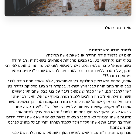
מאת: נתן קוטלר
לימוד תורה ומשפחתיות
האם יש ללמוד תורה תחילה או לשאת אשה תחילה?
בסוגייתנו (קידושין כט, ב) מצינו מחלוקת אמוראים בשאלה זו: רב יהודה
בשם שמואל סובר שלפי ההלכה יש להינשא לפני שלומד תורה, אולם לפי רבי
יוחנן, על האדם ללמוד תורה ורק לאחר מכן להינשא שהרי "ריחיים בצוארו
ויעסוק בתורה?!"
אולם, האמת היא שאין מחלוקת בין האמוראים, אלא שאחד מהם הורה לבני
בבל ואחד מהם הורה לבני ארץ ישראל. בנקודה זו מצינו מחלוקת גדולה בין
רש"י לרבנו תם. רש"י סבור ששמואל דיבר על בני בבל שהם היו נושאים
אשה תחילה ואח"כ היו הולכים ללמוד תורה בארץ ישראל. ואילו רבי יוחנן
דיבר על בני ארץ ישראל שהיו לומדים תורה במקומם ואחר כך נושאים אשה.
אולם ר"ת מקשה קושיות עצומות על פירושו של רש"י. "ועוד קשה אחר
שנשא אשה, היאך יצא חוץ למקומו ללמוד? והלא הוא צריך לחזור אחר
מזונות אשתו ובניו!" לא תיתכן מציאות כזאת שאיש יישא אשה ויוליד ילדים
ואחר כך יעזוב את אשתו וילדיו וילך ללמוד תורה! והרי הבעל מחויב לפרנס
את משפחתו!
מכח קושיותיו, ר"ת סבור שיש לפרש ההפך: שמואל שהורה להינשא לפני