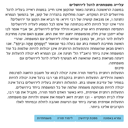
עלייה משפחתית לרגל לירושלים
במשנה הראשונה בחגיגה נאמר שהקטן אינו חייב במצות ראייה בעליה לרגל
מירושלים לבית המקדש. ישנה מחלוקת בהגדרה של קטן, אך בהמשך הגמרא
(חגיגה ו, א) מובאת קושיה של רבי זירא: מי הביא את הקטן עד ירושלים?
והרי אינו יכול להיות ללא נוכחותה של אימו לכל המסע לעליה לירושלים!
התפיסה המוטעית היא שרק האבא והילד עולים לירושלים, אך אביי אומר לנו
שלא ייתכן שרק חלק מהמשפחה יחגוג יחד את החג. אמנם האם אינה מחויבת
לעלות להר הבית, אך כמובן שהיא עולה לירושלים עם המשפחה. שהרי
האשה מחויבת לשמוח בחג עם בעלה כפי שנאמר "וְשָׂמַחְתָּ אַתָּה וּבֵיתֶךָ". אנו
רואים מכאן שהשמחה וההתעלות הרוחנית אינן יכולות להיות שלמות כל עוד
המשפחה אינה ביחד (ראב"ד הל' חגיגה א). וכן הגמרא לא יכולה להעלות על
דעתה מציאות כזאת שהאשה לא תצטרף לעליה לרגל לירושלים עם
משפחתה.
סיכום
התעלות רוחנית בלימוד תורה אינה יכולה לבוא על חשבון הדאגה לפרנסת
האשה והילדים. התעלות רוחנית בהקבלת פני רבו ברגל אינה יכולה להיות
במחיר של עזיבת אשתו בחג. התעלות רוחנית בעליה לירושלים ברגל אינה
יכולה להיות מנותקת משמחה שלמה של כל המשפחה ביחד בירושלים.
התעלות רוחנית אמיתית, היא כאשר האדם לומד תורה, מקביל את פני רבו,
עולה לבית המקדש - ובו זמנית דואג לשמח את אשתו ולהיות עם משפחתו.
התעלות אמיתית מגיעה ביחד עם רגישות ואהבה לזולת ובמיוחד לאלו
הקרובים אלינו ביותר.
גמרא באמונה
מסכת קידושין
לימוד תורה
משפחתיות