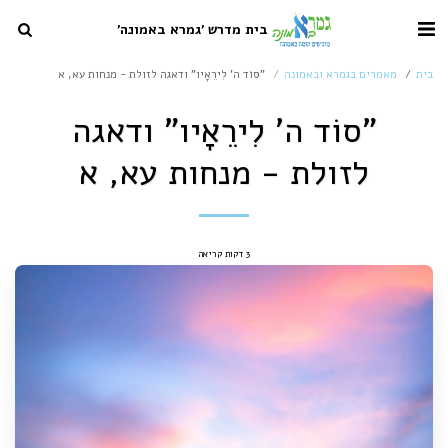
בית מדרש 'גמרא באמונה'
בית
מאמרים בגמרא ובאמונה
"סוֹד ה' לִירֵאָיו" ודאגה לזולת - מנחות עא, א
"סוֹד ה' לִירֵאָיו" ודאגה
לזולת - מנחות עא, א
3 דקות קריאה