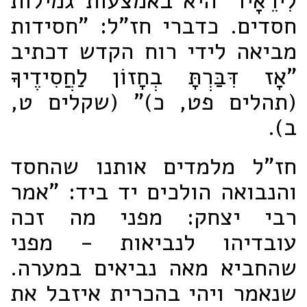
לִירֵאָיו" היא באמצעות גמילות
חסדים. כדברי חז"ל: "חסידות
מביאה לידי רוח הקדש דכתיב
"אָז דִּבַּרְתָּ בְחָזוֹן לַחֲסִידֶיךָ
(תהלים פט, כ)" (שקלים ט,
ב).
חז"ל מלמדים אותנו שהחסד
והנבואה הולכים יד ביד: "אמר
רבי יצחק: מפני מה זכה
עובדיהו לנביאות - מפני
שהחביא מאה נביאים במערה.
שנאמר ויהי בהכרית איזבל את