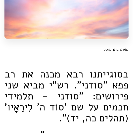
מאת: נתן קוטלר
בסוגייתנו רבא מכנה את רב
פפא "סודני". רש"י מביא שני
פירושים: "סודני - תלמידי
חכמים על שם 'סוֹד ה' לִירֵאָיו'
(תהלים כה, יד)".