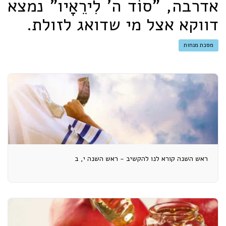
אדרבה, "סוֹד ה' לִירֵאָיו" נמצא
דווקא אצל מי שדואג לזולת.
מסכת מנחות
ראש השנה קורא לנו להקשיב - ראש השנה י, ב