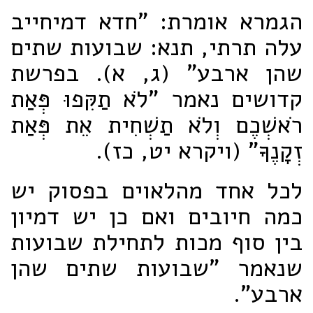
הגמרא אומרת: "חדא דמיחייב
עלה תרתי, תנא: שבועות שתים
שהן ארבע" (ג, א). בפרשת
קדושים נאמר "לֹא תַקִּפוּ פְּאַת
רֹאשְׁכֶם וְלֹא תַשְׁחִית אֵת פְּאַת
זְקָנֶךָ" (ויקרא יט, כז).
לכל אחד מהלאוים בפסוק יש
כמה חיובים ואם כן יש דמיון
בין סוף מכות לתחילת שבועות
שנאמר "שבועות שתים שהן
ארבע".