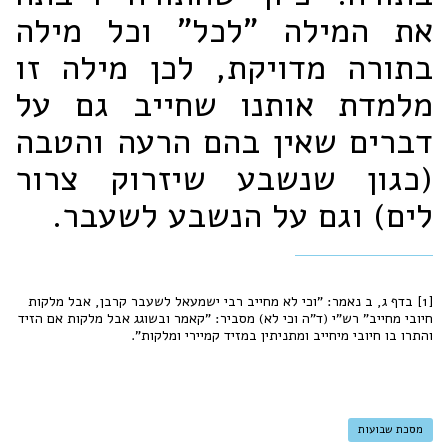
את המילה "לכל" וכל מילה
בתורה מדויקת, לכן מילה זו
מלמדת אותנו שחייב גם על
דברים שאין בהם הרעה והטבה
(כגון שנשבע שיזרוק צרור
לים) וגם על הנשבע לשעבר.
[1] בדף ג, ב נאמר: "וכי לא מחייב רבי ישמעאל לשעבר קרבן, אבל מלקות
חיובי מחייב" רש"י (ד"ה וכי לא) מסביר: "קאמר ובשוגג אבל מלקות אם הזיד
והתרו בו חיובי מיחייב ומתניתין במזיד קמיירי ומלקות".
מסכת שבועות