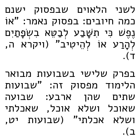
לשני הלאוים שבפסוק ישנם
כמה חיובים: בפסוק נאמר: "אוֹ
נֶפֶשׁ כִּי תִשָּׁבַע לְבַטֵּא בִשְׂפָתַיִם
לְהָרַע אוֹ לְהֵיטִיב" (ויקרא ה,
ד).
בפרק שלישי בשבועות מבואר
הלימוד מפסוק זה: "שבועות
שתים שהן ארבע: שבועה
שאוכל ושלא אוכל, שאכלתי
ושלא אכלתי" (שבועות יט,
ב).