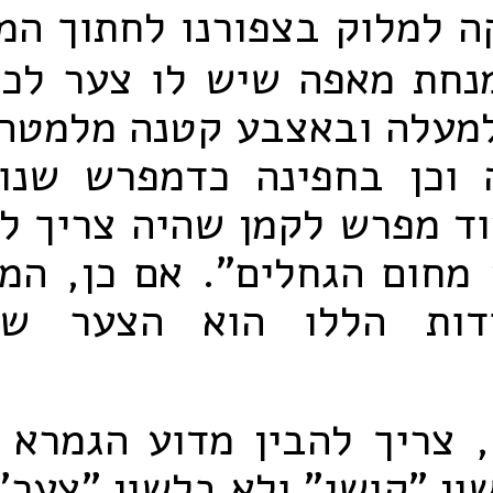
 למלוק בצפורנו לחתוך המפ
נחת מאפה שיש לו צער לכה
למעלה ובאצבע קטנה מלמטה 
וכן בחפינה כדמפרש שנו
וד מפרש לקמן שהיה צריך ל
מחום הגחלים". אם כן, המ
דות הללו הוא הצער שי
, צריך להבין מדוע הגמרא
ון "קושי" ולא בלשון "צער"