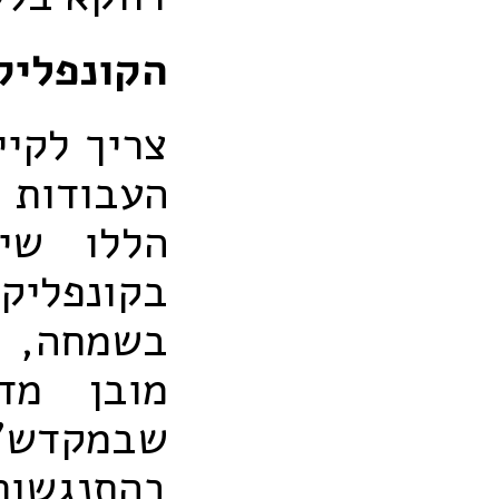
הקונפליק
צריך לקיי
העבודות 
הללו שי
בקונפליק
בשמחה, א
מובן מד
שבמקדש".
בהתנגשות