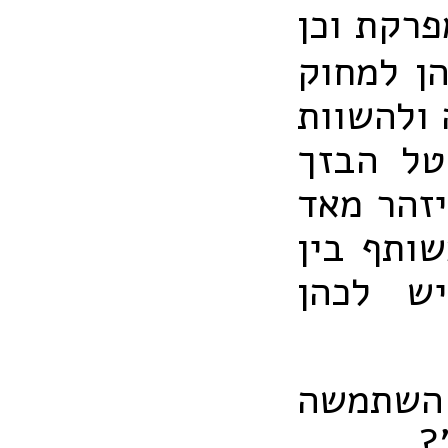
רקת וכן
ן למחוק
ולהשוות
טל הבזך
יזהר מאד
שותף בין
ש לכהן
 השתמשה
?