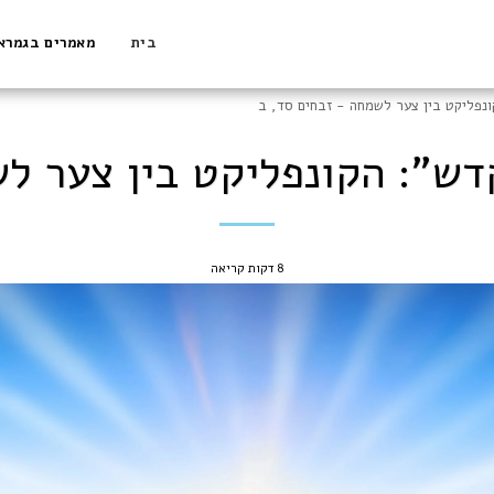
בית
מאמרים בגמרא
נפליקט בין צער לשמחה - זבחים סד, ב
ש": הקונפליקט בין צער לש
8 דקות קריאה