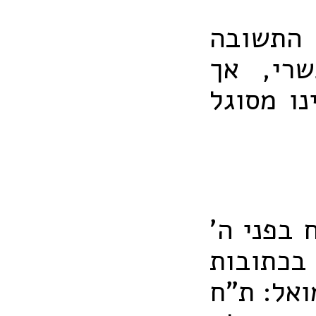
 התשובה
רי, אך
נו מסוגל
 בפני ה'
 בכתובות
ואל: ת"ח