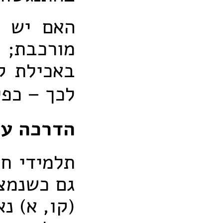
האם יש ד
מורכבת;
באכילת קד
לכך – כפ
הדרכה על
תלמידי חכ
גם כשנמצא
(קו, א) נ