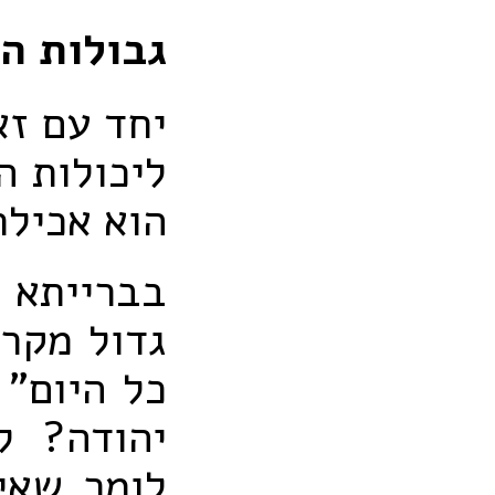
גבולות ה
יחד עם זא
ליכולות ה
הוא אכיל
בברייתא 
גדול מקרי
כל היום" 
יהודה? ל
לומר שאינ