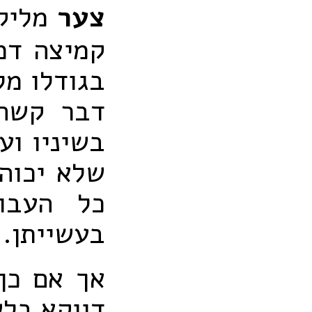
צער
מליקה
קמיצה דמ
בגודלו מ
דבר קשה 
בשיניו וע
שלא יכוה 
כל העבו
בעשייתן.
אך אם כן
דווקא בלש