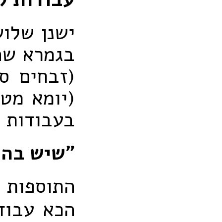
ישנן שלו
בגמרא שה
(זבחים סד
(יומא מט,
בעבודות 
"שיש בהן
התוספות א
הכא עבוד