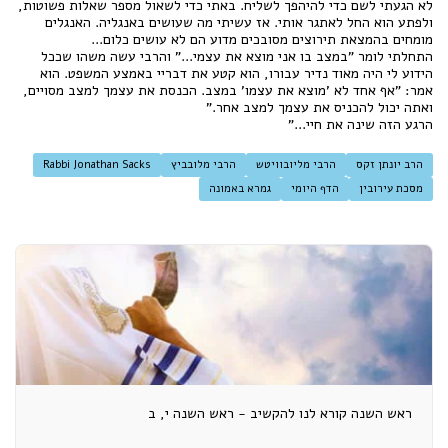
לא הגעתי לשם כדי להיהפך לשליח. באתי כדי לשאול מספר שאלות פשוטות,
ולפתע הוא החל לאתגר אותי. אז עשיתי מה שעושים באנגליה. האנגלים
מומחים בהמצאת תירוצים מסובכים מדוע הם לא עושים כלום...
התחלתי לומר "במצב בו אני מוצא את עצמי..." והרבי עשה משהו שככל
הידוע לי היה מאוד נדיר עבורו, הוא קטע את דבריי באמצע המשפט. הוא
אמר: "אף אחד לא 'מוצא את עצמו' במצב. הכנסת את עצמך למצב מסויים,
ואתה יכול להכניס את עצמך למצב אחר."
הרגע הזה שינה את חיי..."
הרב יונתן זקס
הרבי מליובוויטש
הרבי מלובביץ
Rabbi Jonathan Sacks
מסכת עירובין
הדף היומי
גמרא באמונה
ראש השנה קורא לנו להקשיב - ראש השנה י, ב