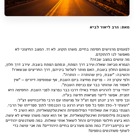
מאת: הרב ליאור לביא
לפעמים מרגישים חסימה בחיים. משהו תקוע. לא זז. המצב החיצוני לא
מאפשר לנו להתקדם.
מה עושים במצב שכזה?
הגמרא מביאה שאלה:עירב דרך הפתח, ונסתם הפתח בשבת. עירב דרך חלון,
ונסתם החלון בשבת, האם מותר לטלטל ביניהם, דרך החריצים שנשארו?
והשיבה: "שבת, כיון שהותרה — הותרה".
ולפי עקרון זה - פריצת מחיצה ביום השבת, אף שמוסיפה דיורים — "אין
לאסור מה שהותר כבר עם כניסת השבת".
יהודי צריך להרגיש תמיד כאילו דרכו כבר נפרצה לפני השבת. החסימה היא
זמנית. אפשר לייצר מציאות חדשה בע"ה.
וכך סיפר הרב יונתן זקס זצ"ל על פגישתו עם הרבי מליובוויטש זצ"ל:
"הגעתי ל-770 וסוף כל סוף הגיע הרגע בו הוכנסתי לתוך ספרייתו של הרבי.
הצגתי בפניו את שאלותיי הפילוסופיות והאינטלקטואליות; הוא השיב לי
תשובות פילוסופיות ואינטלקטואליות. אך אז הוא עשה משהו שאיש לא עשה.
הוא ביצע חילופי תפקידים והחל לשאול אותי שאלות. כמה סטודנטים יהודיים
יש בקיימברידג'? כמה מהם מעורבים בחיים היהודיים? מה אני עושה כדי
לשתף סטודנטים נוספים?