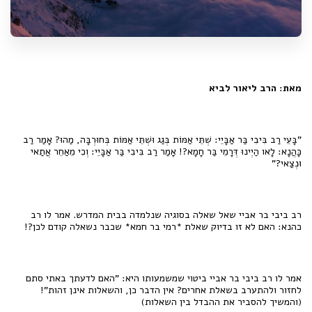
מאת: הרב ליאור לביא
"בָּעֵי רַב בִּיבִי בַּר אַבָּיֵי: שְׁתֵּי אַמּוֹת בְּגַג וּשְׁתֵּי אַמּוֹת בְּחוּרְבָּה, מַהוּ? אָמַר רַב
כָּהֲנָא: לָאו הַיְינוּ דְּרָמֵי בַּר חָמָא?! אָמַר רַב בִּיבִי בַּר אַבָּיֵי: וְכִי מֵאַחֵר אֲתַאי
וּנְצַאי?"
רב ביבי בר אביי שאל שאלה בסוגיה שנלמדה בבית המדרש. אמר לו רב
כהנא: האם לא זו בדיוק שאלת *רמי בר חמא* שכבר נשאלה קודם לכן?!
אמר לו רב ביבי בר אביי ביטוי שמשמעותו היא: "האם לדעתך באתי סתם
לחזור ולהתערב בשאלת אחרים? אין הדבר כן, והשאלות אינן זהות"!
(והמשיך להסביר את ההבדל בין השאלות)