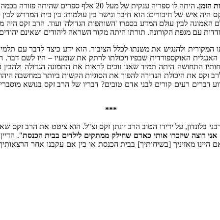
 הזמן.
היתה לו ספריה ענקית של מעל 20 אלף ספרים 
ולם האמונה לבין עולם המדע בספרו 'השותפות הגדולה' ועוד. הרב זקס היה 
מקורית ולהנגיש את משנתו לכלל הציבור. הוא ידע כיצד לדבר עם תלמידי
האנגלית האוקספורדית שבפיו ויכולתו לרתק את שומעיו – היו לשם דבר. המ
ותיו התחושה היתה תמיד שאנו זוכים לראות את התמונה הגדולה ולהבין
רב זקס את היכולת הנדירה להפוך את הסוגיות הקשות ביותר במחשבה היהודי
דברים רעים קורים לבני אדם טובים? דבריו של הרב זקס בנושא מוסברים 
***
בני בלונדון, על ידידו הטוב הרב יונתן זקס זצ"ל. הוא ציטט את הרב זקס 
אני רוצה שיזכרו אותי כאדם שחילק ממתקים לילדים בבית הכנסת
". הדיי
אם היינו מאזיניך [בשיחותיך] בבית הכנסת או בין אם עקבנו אחר הרצאותיך