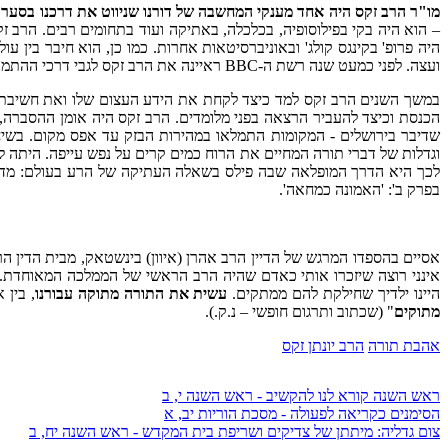
מו"ר הרב זקס היה אחד מענקי המחשבה של דורנו שניווט את דרכנו בסערות
היה פרופ' בקינגס קולג' ובאוניברסיטאות אחרות. כמו כן, הוא חיבר בין ע
ועצה. לפני כמעט שנה רשת ה-BBC ראיינה את הרב זקס לגבי דרכי ההתמודדות עם מגפת הקורונה. תורתו היתה מקור השראה ליהודים ושאינם יהודים.
במשך השנים הרב זקס למד כיצד לקחת את הידע העצום שלו ואת חשיבתו ה
הכנסת וכיצד להעביר הרצאה בפני מלומדים. הרב זקס היה אומן ההסברה, 
שדיבר בירושלים - המקומות התמלאו במהירות הבזק עד אפס מקום. בשיח
וגדלות של דברי תורה המחיים את הרוח כמים קרים על נפש עייפה. היתה ל
לכך היא הדרך המופלאה שבה פילס בשאלה העתיקה של הרע בעולם: מדוע 
בפרק ב': 'האמונה כמחאה'.
אסיים בהספדו המרגש של הדיין הרב אהרן (איוון) בינשטאק, מבית הדין הר
אינני רוצה שיזכרו אותי כאדם שהיה הרב הראשי של הממלכה המאוחדת.
היינו ילדיך שחילקת להם ממתקים.
עשית את התורה מתוקה עבורנו
, בין 
מתוקים
" (שכתוב ותרגום חופשי – נ.ק.).
אהבת תורה
הרב יונתן זקס
ראש השנה קורא לנו להקשיב - ראש השנה י, ב
הסימנים כקריאה לפעולה - מסכת הוריות יב, א
צום גדליה: מיתתן של צדיקים ושריפת בית המקדש - ראש השנה יח, ב