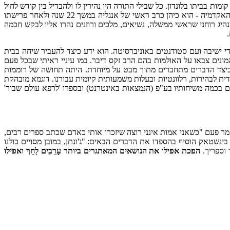
שהיתה פזורה בכמה קומות בביתו בלונדון. כל שבילי התורה היו נהירין לו ולהבדיל בין קודש לחול
– הוא היה בקי בפילוסופיה, בכלכלה, באתיקה ועוד בתחומים רבים. הרב זקס היה איש של חיבורים: הוא חיבר וגישר בין עולמות: בין בית המדרש לבין האקדמיה - הוא כיהן כרב ראשי של אנגליה במשך 22 שנה ולאחר פרישתו
מנהיג רוחני שראשי ממשלה, נשיאים, מלכים ורוזנים נהרו אליו לבקש חכמה
 ישיבה ועם סטודנטים באוניברסיטה. הוא ידע כיצד להעביר שיחה בבית
ונים צבאו על האולמות בהם הרב זקס דיבר. במו עיניי ראיתי שבכל פעם
 כיצד הדברים מתחברים מתוך מבט על מיוחדת. היתה תחושה של רוממות
ת לבהירות, רלוונטיות ובעלות משמעותית קיומית עבורנו. דוגמא מובהקת
בכמה משיחותיו בע"פ (הנמצאות באינטרנט) ובספרו 'לרפא עולם שבור'
שאמר פעם "כשאני אמות אינני רוצה שיזכרו אותי כאדם שכתב ספרים רבים,
ן בינשטאק הוסיף בהספדו את הדברים הבאים: "ג'ונתן, במובן מסויים כולנו
 וספריך.
הפכת אפילו את הנושאים המאתגרים ביותר עָרֵבִים לַחֵךְ ואפילו