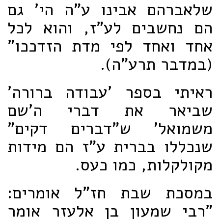
שלאברהם אבינו ע"ה הי' גם
הם נחשבים לע"ז, והוא לכל
אחד ואחד לפי מדת הזדככו"
(במדבר תרע"ה).
ראיתי בספר 'עבודה ברורה'
שביאר את דברי ה'שם
משמואל' ש"דברים דקים"
שנכללו בברית ע"ז הם מידות
מקולקלות, כמו כעס.
במסכת שבת חז"ל אומרים:
"רבי שמעון בן אלעזר אומר