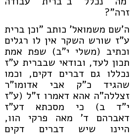
מה נכלל ב"ברית עבודה
זרה"?
ה'שם משמואל' כותב "וכן ברית
ע"ז שורש השקר אין לו רגלים
וכתיב (משלי י"ב) שפת אמת
תכון לעד, ובודאי שבברית ע"ז
נכללו גם דברים דקים, וכמו
שהגיד כ"ק אבי אדומו"ר
זצללה"ה אהא דאמרו ז"ל (ע"ז
י"ד ב) כי מסכתא דע"ז
דאברהם ד' מאה פרקי הוו,
היינו שיש דברים דקים