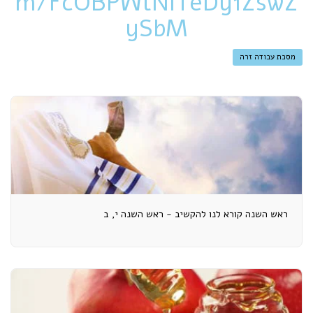
m/FcOBPWtNITeDy1ZswZ
ySbM
מסכת עבודה זרה
ראש השנה קורא לנו להקשיב - ראש השנה י, ב