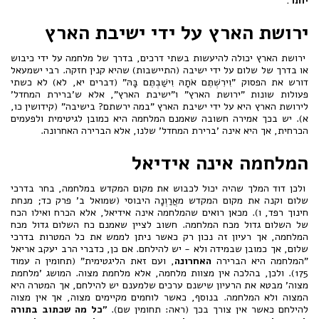
יותר.
ירושת הארץ על ידי ישיבת הארץ
ירושת הארץ יכולה להיעשות בשתי דרכים, בדרך של מלחמה על ידי כיבוש
או בדרך של שלום על ידי ישיבה (התיישבות) שהיא קנין חזקה. רבי ישמעאל
דורש את הפסוק "וִירִשְׁתֶּם אֹתָהּ וִישַׁבְתֶּם בָּהּ" (דברים יא, לא) לא כשתי
פעולות שונות "ירושת הארץ" ו"ישיבת הארץ", אלא ש'ברירת המחדל'
לירושת הארץ היא על ידי ישיבת הארץ "במה ירשתם? בישיבה" (קידושין כו,
א). יש בכך אמירה חשובה שאמנם המלחמה היא כמובן לגיטימית ולפעמים
הכרחית, אך היא אינה 'ברירת המחדל' שלנו, אלא הברירה האחרונה.
המלחמה אינה אידיאל
ולכן דוד המלך שהיה יכול לכבוש את מקום המקדש במלחמה, בחר בדרכי
שלום וקנה את מקום המקדש מאֲרַוְנָה היבוסי (שמואל ב' פרק כד; מנחת
חינוך רפד, ו). מכאן רואים שהמלחמה אינה אידיאל, אלא הכרח ואילו הכח
של השלום גדול מכח המלחמה. חשוב לציין שאמנם כח השלום גדול מכח
המלחמה, אך רעיון זה נכון רק כאשר ניתן לממש את כל המטרות בדרכי
שלום, אך כמובן שבמידה ולא - יש להילחם. אם כן, כדברי הרב יעקב אריאל
"המלחמה היא הברירה
האחרונה
, ועם זאת הליגטימית" (תחומין ה עמוד
175). ולכן, בהלכה אין מצוות מלחמה, אלא מלחמת מצוה. המושג 'מלחמת
מצוה' מבטא את הרעיון שישנם ערכים שלמענם יש להילחם, אך המטרה היא
המצוה ולא המלחמה. בנוסף, כאשר לוחמים מקיימים מצוה, אך אין מצוה
להילחם כאשר אין צורך בכך (ראה: תחומין שם).
"כל מה שכתוב בתורה