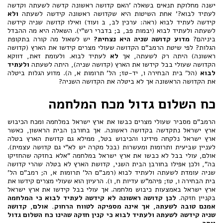
ישנה מחלוקת תנאים בשאלה 'האם קדושה ראשונה קדשה לשעתה וקדשה
לעתיד לבוא?' אחת השיטות היא שקדושה ראשונה קידשה לשעתה
ולא
קידשה לעתיד לבוא (ראה: ערכין לב, ב ועוד) ואילו קדושה שניה קידשה
לשעתה ולעתיד לבוא (יבמות פב, ב; בדברי רש"י). השאלה היא מה ההבדל
ביניהם?
מדוע קדושה שניה היא נצחית?
יש לשאול מה קורה בתקופת
הגלות? לפי שיטת הרמב"ם הקדושה שעולי מצרים קידשו את הארץ (קדושה
ראשונה) היתה רק לשעתה, אך
לא
לעתיד לבוא. ולעומת זאת, דווקא
הקדושה שעולי בבל קידשו את הארץ (קדושה שניה), היתה לשעתה
ולעתיד
לבוא
(הל' בית הבחירה ו, יד-טז; הל' תרומות א, ה). מדוע הגלות ביטלה
את הקדושה הראשונה אך לא ביטלה את הקדושה השניה?
כח השלום גדול מכח המלחמה
הרמב"ם מסביר שעולי מצרים כבשו את ארץ ישראל במלחמה ומכח הכיבוש
ארץ ישראל נתקדשה בקדושה ראשונה. אך בחורבן הבית הראשון, כאשר
ארץ ישראל נלקחה מידינו והכיבוש בטל, ממילא גם קדושת הארץ בטלה
לעניין שביעית ותרומות ומעשרות (בכל מקרה יש לא"י גם קדושה עצמית).
אולם, עולי בבל לא כבשו את ארץ ישראל במלחמה "אלא בחזקה שהחזיקו
בה", ולכן אפילו בחורבן הבית השני, קדושת הארץ לא בטלה שהרי קדושה
שניה עומדת לשעתה ולעתיד לבוא (רמב"ם הל' תרומות א, ה; רמב"ם הל'
בית הבחירה ו, טז; פיהמ"ש עדיות ח, ו). הרעיון הוא שעולי מצרים קידשו את
ארץ ישראל באמצעות כיבוש מלחמה. אך עולי בבל קידשו את ארץ ישראל
בקניין חזקה.
לכן קדושה ראשונה לא קידשה לעתיד לבוא כי המלחמה
אמנם טובה לשעתה, אך אינה מספיקה לטווח הרחוק. אולם, קדושה
שניה קידשה לשעתה ולעתיד לבוא כי קנין חזקה שהינו כח השלום גדול