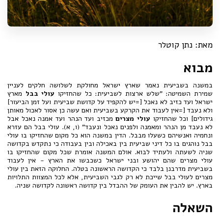
מאת: נתן קוטלר
מבוא
במשנה בשביעית נאמר שארץ ישראל מחולקת לשלושה חלקים לעניין
שמירת השמיטה: "שלש ארצות לשביעית: כל שהחזיקו
עולי בבל
מארץ
ישראל ועד כזיב לא נאכל [=יש להקפיד על קדושת שביעית ועל זמן הביעור]
ולא נעבד [=אין לעבוד את הקרקע בשביעית ואם עשה כן אסור לאכול מאותן
גידולים] וכל שהחזיקו
עולי מצרים
מכזיב ועד הנהר ועד אמנה נאכל אבל
לא נעבד מן הנהר ומאמנה ולפנים נאכל ונעבד" (ו, א). עולי בבל הם עזרא
ונחמיה ואנשיהם כשעלו מבבל. הדין במשנה הוא כל מקום שהחזיקו בו עולי
בבל נוהגים בו כל דיני שביעית בין באכילה ובין בעבודה כי נתקדש בקדושה
שניה לשעתה ולעתיד לבוא. אולם המשנה אומרת שכל מקום שהחזיקו בו
עולי מצרים שהם יהושע ובני ישראל כשכבשו את הארץ - אין לעבוד
בשביעית מדרבנן בלבד כי הקדושה הראשונה בטלה. החלוקה הזאת בין עולי
מצרים לעולי בבל שייכת לא רק לגבי השביעית, אלא לכל המצוות התלויות
בארץ. יש להבין את העומק של ההבדל בין קדושה ראשונה לקדושה שניה.
השאלה