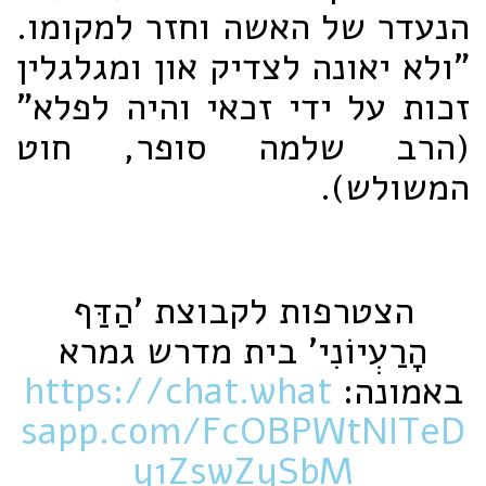
הנעדר של האשה וחזר למקומו.
"ולא יאונה לצדיק און ומגלגלין
זכות על ידי זכאי והיה לפלא"
(הרב שלמה סופר, חוט
המשולש).
הצטרפות לקבוצת 'הַדַּף
הָרַעְיוֹנִי' בית מדרש גמרא
באמונה:
https://chat.what
sapp.com/FcOBPWtNITeD
y1ZswZySbM