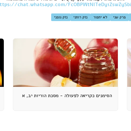
ttps://chat.whatsapp.com/FcOBPWtNITeDy1ZswZyS
פרק שני
לא יחפור
נזק רוחני
נזק גופני
הסימנים כקריאה לפעולה - מסכת הוריות יב, א