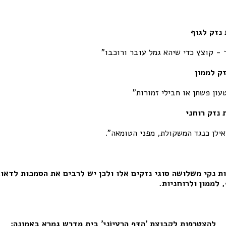
נזק לגוף
 - קוצץ כדי שיהא גמל עובר ורוכבו"
ק לממון
טעון פשתן או חבילי זמורות"
 נזק רוחני
אילן כנגד המשקולת, מפני הטומאה".
ת נקי משלושה סוגי נזקים אלו ולכן יש לרבים את הסמכות לדאו
 לממון ולרוחניות.
להצטרפות לקבוצת 'הַדַּף הָרַעְיוֹנִי' בית מדרש גמרא באמונה: