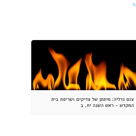
h
צום גדליה: מיתתן של צדיקים ושריפת בית
המקדש - ראש השנה יח, ב