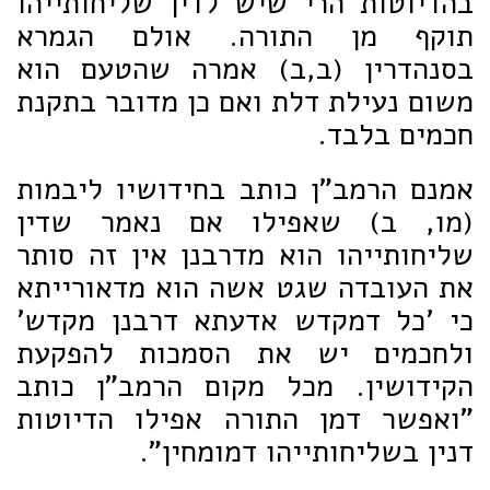
בהדיוטות הרי שיש לדין שליחותייהו
תוקף מן התורה. אולם הגמרא
בסנהדרין (ב,ב) אמרה שהטעם הוא
משום נעילת דלת ואם כן מדובר בתקנת
חכמים בלבד.
אמנם הרמב"ן כותב בחידושיו ליבמות
(מו, ב) שאפילו אם נאמר שדין
שליחותייהו הוא מדרבנן אין זה סותר
את העובדה שגט אשה הוא מדאורייתא
כי 'כל דמקדש אדעתא דרבנן מקדש'
ולחכמים יש את הסמכות להפקעת
הקידושין. מכל מקום הרמב"ן כותב
"ואפשר דמן התורה אפילו הדיוטות
דנין בשליחותייהו דמומחין".