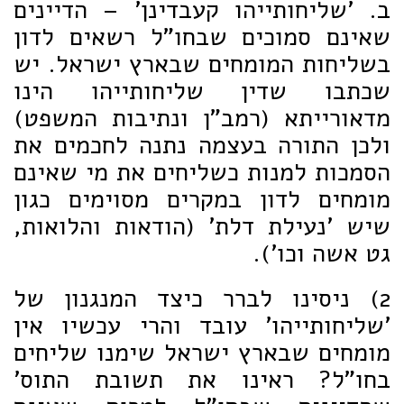
ב. 'שליחותייהו קעבדינן' – הדיינים
שאינם סמוכים שבחו"ל רשאים לדון
בשליחות המומחים שבארץ ישראל. יש
שכתבו שדין שליחותייהו הינו
מדאורייתא (רמב"ן ונתיבות המשפט)
ולכן התורה בעצמה נתנה לחכמים את
הסמכות למנות כשליחים את מי שאינם
מומחים לדון במקרים מסוימים כגון
שיש 'נעילת דלת' (הודאות והלואות,
גט אשה וכו').
2) ניסינו לברר כיצד המנגנון של
'שליחותייהו' עובד והרי עכשיו אין
מומחים שבארץ ישראל שימנו שליחים
בחו"ל? ראינו את תשובת התוס'