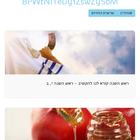
BPWtNITeDy1ZswZySbM
סנהדרין
שרשרת הדורות
ראש השנה קורא לנו להקשיב - ראש השנה י, ב