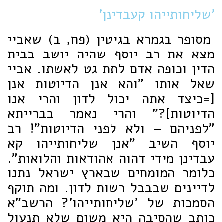
'שליחותייהו קעבדינן'
מסופר בגמרא בגיטין (פח, ב) שאביי
מצא את רב יוסף שהיה יושב בבית
הדין וכופה אדם לתת גט לאשתו. אביי
שאל אותו "והא אנן הדיוטות אנן
[=כיצד אתה יכול לדון והרי אנו
הדיוטות]?" והרי נאמר בברייתא
"לפניהם – ולא לפני הדיוטות"! רב
יוסף השיב "אנן שליחותייהו קא
עבדינן מידי דהוה אהודאות והלואות".
כלומר המומחים שבארץ ישראל נתנו
לדיינים שבבבל רשות לדון. ומה תוקף
הסמכות של 'שליחותייהו'? הרשב"א
כותב שהסיבה היא משום שלא תנעול