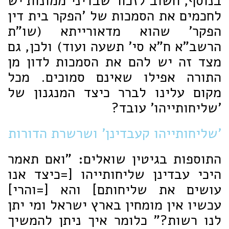
בנוסף, חשוב לזכור שבדיני ממונות יש
לחכמים את הסמכות של 'הפקר בית דין
הפקר' שהוא מדאורייתא (שו"ת
הרשב"א ח"א סי' תשעה ועוד) ולכן, גם
מצד זה יש להם את הסמכות לדון מן
התורה אפילו שאינם סמוכים. מכל
מקום עלינו לברר כיצד המנגנון של
'שליחותייהו' עובד?
'שליחותייהו קעבדינן' ושרשרת הדורות
התוספות בגיטין שואלים: "ואם תאמר
היכי עבדינן שליחותייהו [=כיצד אנו
עושים את שליחותם] והא [=והרי]
עכשיו אין מומחין בארץ ישראל ומי יתן
לנו רשות?" כלומר איך ניתן להמשיך