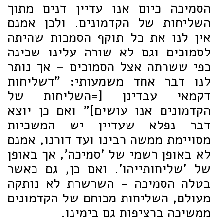
הסמיכה כיום אנו עדיין דנים מתוך
השליחות של הקדמונים. ולכן אמנם
אין לנו את כל תוקף הסמכות שהיתה
לסמוכים וגם לא שורה עלינו שכינה
כפי ששרתה אצל הסמוכים – אך נותר
לנו דבר אחד משמעותי: "דשליחות
דקמאי עבדינן [=השליחות של
הקדמונים אנו עושים]" ואם כן יוצא
דבר נפלא שעדיין יש המשכיות
מסויימת ממשה רבינו ועד דורנו, אמנם
לא באופן רשמי של 'סמיכה', אך באופן
של 'שליחותייהו'. ואם כן, גם כאשר
בטלה הסמיכה - השרשרת לא נותקה
מעולם, השליחות מכוחם של הקדמונים
ממשיכה ברציפות גם בימינו.