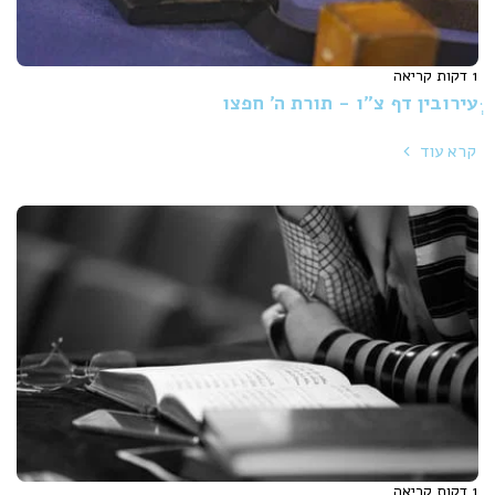
1 דקות קריאה
ְּעירובין דף צ"ו - תורת ה' חפצו
קרא עוד
1 דקות קריאה