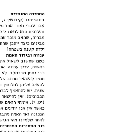
הסתירה המוסרית
בסוגייתנו (קידושין ג,
עבד עברי ועוד. אחד מע
והערכית הוא לדאוג ליל
עבריה, שהאב מוכר את בתו 
מבינים כיצד ייתכן שה
ילדה קטנה כשפחה!
ענווה ובירור האמת
כשם שחשוב לשאול את ה
ראשית, צריך ענווה. אנ
רבי נחמן מברסלב. לא ת
תמיד להשאיר מרחב של א
להשיב עליהן לחלוטין ו
שנית, יש להתאמץ לברר
הנבוכים). אין להישאר ברו
(יט, י), אימתי רואים 
כאשר אין אנו יודעים 
הנכונה ואז האמת מתבר
לאחר שלמדנו מהי הגישה
רוב הסתירות המוסריות
רוב המקרים שבהם מצינו