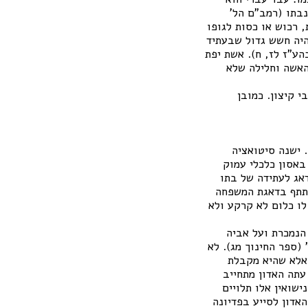
נבתו (רמב"ם הל'
 רכוש או כסות לגופו
היה חשש גדול שבעתיד
הע"ז לז, ח). אשת יפת
האשה וחלילה שלא
י קיצון. כמובן
 ישנה סיטואציה
באסון כלכלי עמוק
דאג לעתידה של בתו
תתף בדאגת המשפחה
לו כלום לא קרקע ולא
 הנמכרת ועל אביה
(ספר החינוך מג). לא
 אלא שהיא מקבלת
עתה האדון מתחייב
שואין אלו תלויים
אדון לסייע בפדיונה