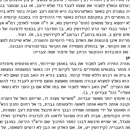
עולם ונאלץ למכור את עצמו לעבד כדי שלא ירעב, או גנב שנמכר בג
ה נמכרת רק כאשר האלטרנטיבה היא חרפת רעב ואביה נותר ללא בית,
ה מותרים רק בתקופת הגלות כאשר חיי היהודים היו בסכנה קיומית ו
לא יימצא בעל מתאים (תוס' קידושין מא, א: ד"ה אסור לאדם; רמ"א אב
גמור כנגד יצר הרע (קידושין כא, ב) ומדובר רק בכפוף לרצונה של 
אים סימן כ. מובא ברמב"ן וברשב"א לקידושין כב, א). ועוד.
סריות אינן פוגשות את האדם בחיי היומיום והשגרה, אלא שייכות למצב
ה את הקושי, אך בהחלט מעמידה את הקושי בפרופורציה הנכונה.
 את העובדות וההקשר הרחב של סיפור אמה עבריה:
ן
ורה התירה לאב למכור את בתו באופן שרירותי, היא מוטעית מיסודה.
 מותר בתנאים מחמירים ביותר לקיום דין זה: כאשר המשפחה נמצאת 
 בית או רכוש וללא עתיד קיומי. במצב נורא זה האב מבין שאם לא י
 הוא נאלץ למצוא עבורה משפחה מאמצת ששם תידרש לעבוד כדי להש
ת העניין: "אין האב רשאי למכור את בתו אלא אם כן העני ולא נשאר 
עליו" (הל' עבדים ד, ב).
נו אימוץ יותר מאשר עבדות. "משרשי מצוה זו, שריחם האל על העניה
ונה אותה לישא אותה לאשה ולעשותה גברת, כי אל רחום וחנון הוא" 
 תאומץ על ידי משפחה אמידה ובכך היא תינצל מחרפת רעב וממוות,
ייה הקודמים, אביה לא היה מסוגל לדאוג לה לנדוניה ולשידוך ואילו 
דל, או שהיא תינשא לבנו (ספר החינוך שם ורש"ר הירש). כמובן שני
 העבריה (קידושין יט, א). אם האדון או הבן לא רוצים לשאתה, על ה