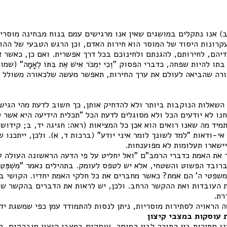
 ב) אנו נתקלים במושגים שאין אנו מרגישים עמם בנוח מבחינה מוסרי
קרונות היסוד של המוסר הוא חירות האדם, וכן הרגש הטבעי של ההו
דיהם, לחירותם, להגנתם ולחינוכם בכל דרך אפשרית. ואם כן, כאשר א
להיות שפחה, כדברי הפסוק "וְכִי יִמְכֹּר אִישׁ אֶת בִּתּוֹ לְאָמָה" (שמו
תורה שהביאה לעולם את ערך החירות, תאפשר מעשה שלכאורה משולל כ
שאלות הנוקבות ביותר ולא להדחיק אותן, כך חשוב לדעת מהי הגיש
חנו לא יודעים הכל ולא מסוגלים לדעת הכל "תכלית הידיעה היא אשר ל
מיד מה שאנו רואים הוא אכן כל המציאות (ראה: חגיגה יד, ב; קידושין
י-ודאות "למד לשונך לומר איני יודע" (ברכות ד, א). ולכן, ייתכנו 
יישארו תעלומות לא מפוענחות.
 את האמת כדברי הרמב"ם "ואל יחליט על פי הדעה הראשונה העולה ע
בד הפשוט והשטחי, אלא יש לטפס לעומק. בתהילים נאמר "מִשְׁפְּטֵי ה' אֱמ
שמשפטי ה' הם אמת? כאשר מחברים את כל חלקי האמת יחדיו. הקושי ב
את העובדות ואת ההקשר הרחב. ולכן, יש לראות את הדברים בהקשר ש
רת.
 הראויה לסתירות מוסריות, ניתן לנסות להתמודד עמן כפי שמשגת ידנ
 עוסקות במצבי קיצון
 סתירות בין התורה לבין המוסר, עוסקים במצבי קיצון מובהקים, כ