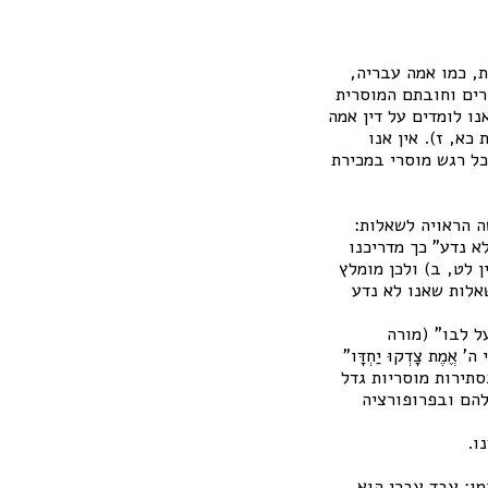
ת, כמו אמה עבריה,
רים וחובתם המוסרית
נו לומדים על דין אמה
ת כא, ז). אין אנו
ל רגש מוסרי במכירת
ה הראויה לשאלות:
א נדע" כך מדריכנו
 לט, ב) ולכן מומלץ
שאלות שאנו לא נדע
ל לבו" (מורה
ֶת צָדְקוּ יַחְדָּו"
סתירות מוסריות גדל
להם ובפרופורציה
ו.
מו: עבד עברי הוא