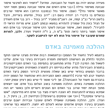
מעידה שהוא יהיה גם חשוד על השבועה. ומדוע? "דחמיר הוא לאינשי איסור
שבועה מאיסור גזילה [=בני אדם רואים את איסור שבועה באופן חמור יותר
מאשר איסור גזל]" (שם). איסור גזל (במובנו הרחב) הוא איסור שרבים
נכשלים בו כדברי רב יהודה בשם רב: "רוב בגזל, ומיעוט בעריות, והכל
בלשון הרע" (ב"ב קסה, א). רשב"ם מסביר "רוב בגזל - רוב בני אדם חשודין
על הגזל כעין גזל שמורין להתירא במשא ובמתן לעכב איש מריוח הראוי לו
לחבירו". לעומת זאת, איסור שבועה לשקר הינו איסור שבעיני בני אדם הוא
איסור חמור ביותר (ראה תוס' ב"מ ה, ב ד"ה דחשיד ועוד).
ולכן, למרות
שאדם שעובר על איסור גזל הוא לא יעז להישבע לשקר.
ההלכה מאמינה באדם
בדוגמא לעיל (חשוד על הממון) ובדוגמאות רבות אחרות מצינו שישנו תוקף
הלכתי (לחלק מן השיטות) לתפיסת חומרת העבירות בעיני בני אדם. עלינו
לשאול מה הסיבה לכך? מדוע מתחשבים בתפיסת בני האדם הסובייקטיבית
בחומרת העבירות? מדוע שלא נתייחס רק לחומרה האמיתית האובייקטיבית?
ברובד הפשוט בוודאי שיש כאן שאלה מעשית לבירור הספק כיצד האדם
החשוד ינהג לפי ערכיו [לדוגמא: האם הסבירות היא שהחשוד על הממון יהיה
בהכרח גם חשוד על השבועה?]. אך ליבי אומר לי שיש כאן רעיון עמוק יותר:
ההלכה מאמינה באדם. ההלכה מאמינה בטוב הגלום בכל אדם. אנו יוצאים
מתוך הנחת יסוד שרוב בני האדם הם הגונים וישרים ולכן כאשר יש הוה
אמינא בגמרא להתנהגות לא הגונה וישרה מצד בני אדם היא מזדעקת: "אטו
ברשיעי עסקינן?" [=וכי אנו עוסקים ברשעים?!] (קידושין לב, ב; גיטין ל, ב
ועוד). ולכן, ההלכה מאמינה שאפילו לאדם שעובר עבירות ישנם ערכים
חשובים בעיניו וקווים אדומים שהוא לעולם לא יחצה. לדוגמא כפי שראינו