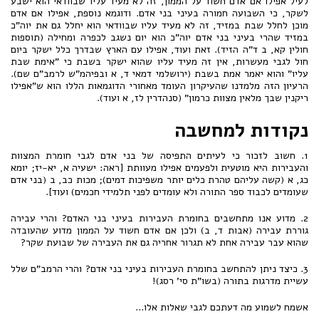
לעיל אפילו אם אדם חשוד על הממון, זה לא מעיד עליו שבוודאי הוא ישבע
לשקר, כי השבועה חמורה בעיני בני אדם. ודוגמא נוספת, אפילו אם אדם
מוכן לחלל שבת במזיד, זה לא מעיד עליו שבוודאי הוא יחלל גם את יוה"כ
במזיד שהרי בעיני בני אדם יוה"כ הוא יום נשגב לכפרה ומחילה (תוספות
חולין קא, ב ד"ה הזיד). זאת ועוד, אפילו עם הארץ שבדרך כלל ישקר ביום
חול לגבי מעשרות, אין זה מעיד עליו שהוא ישקר בשבת כי "אימת שבת
עליו" והוא יאמר אמת בשבת (ירושלמי דמאי ד, א ובפיהמ"ש לרמב"ם שם).
הרעיון הזה מלמדנו שהעיקרון העומד מאחורי הדוגמאות הללו הוא ש"אפילו
ריקנין שבך מלאין מצוות כרמון" (סנהדרין לז, א ועוד).
נקודות למחשבה
1. חשוב לזכור כי לעיתים התפיסה של בני אדם לגבי חומרת המצוות
והעבירות היא מוטעית ולפעמים אפילו מעוותת [ראה: ישעיה א, יא-יז; יומא
כג, א (קשה עליהם טהרת כלים יותר משפיכות דמים); מכות כב, ב (בני אדם
שעומדים לכבוד ספר התורה ולא עומדים לפני תלמידי חכמים) ועוד].
2. מדוע אנו מתחשבים בחומרת העבירות בעיני בני האדם? והרי עבירה
גוררת עבירה (אבות ד, ב) ולכן אם אדם חשוד על הממון מדוע שהעובדה
שהוא עבר עבירה אחת לא תגרור אחריה גם את העבירה של שבועת שקר?
3. כיצד ניתן להתחשב בחומרת העבירות בעיני בני אדם? והרי הרמב"ם שלל
עשיית מדרגות בתורה (בשו"ת סי' רסג)!
אשמח לשמוע מה דעתכם לגבי שאלות אלו...