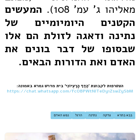
מאליהו ג' עמ' 108).
המעשים
הקטנים היומיומיים של
נתינה ודאגה לזולת הם אלו
שבסופו של דבר בונים את
האדם ואת הדורות הבאים.
הצטרפות לקבוצת 'הַדַּף הָרַעְיוֹנִי' בית מדרש גמרא באמונה:
https://chat.whatsapp.com/FcOBPWtNITeDy1ZswZySbM
בבא בתרא
צדקה
נתינה
הרגל
נפש האדם