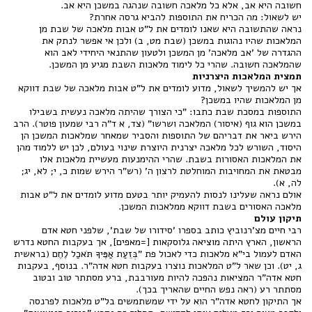
חשובה היא אב, אלא כל מלאכה חשובה שנהגה במשכן היא אב.
יש לשאול: מה הכריח את התוספות להביא גרסה אחרת?
נראה שהתשובה היא שאנו לומדים את ל"ט אבות מלאכה של שבת מן
המלאכות שהיו נהוגות במשכן (שבת מט, ב) ולכן אי אפשר לנתק את
ההגדרה של 'אב מלאכה' מן המשכן ולטעון שהתנאי היחידי לאב הוא
שהמלאכה חשובה. שהרי כל לימוד מלאכות השבת מגיע מן המשכן.
תמצית המלאכות היצרניות
אך יש להמשיך לשאול, מדוע לומדים את ל"ט אבות מלאכה של שבת דווקא
מן המלאכות שהיו במשכן?
התוספות במסכת שבת כתבו: "כי הצורך שהיתה מלאכה נעשית בשבילו
במשכן הוא גוף (איסור) המלאכה ושרשו" (צד, א ד"ה רבי שמעון פוטר). הרב
הירש ביאר את דבריהם של התוספות והסביר שמאחר שמלאכות המשכן הן
היסוד, השורש לכל מלאכה יצרנית היוצרת שינוי בעולם, לכן יש ללמוד מהן
את המלאכות האסורות בשבת. שהרי ההימנעות מעשיית מלאכות אלו
מבטאת את המחויבות המוחלטת לרצון ה' (רש"ר הירש שמות כ, י; לא, יג;
לה, א).
אולם נראה שעלינו לנסות להעמיק יותר בטעם מדוע לומדים את ל"ט אבות
מלאכה האסורים בשבת דווקא ממלאכות המשכן.
תיקון עולם
רבי חיים מצ'רנוביץ כותב בספרו 'סידורו של שבת', שלפני חטא אדם
הראשון, הארץ היתה מוציאה גלוסקאות [=מאפים], אך בעקבות החטא נדרש
האדם לעמול בי"א מלאכות כדי לאכול פת "בְּזֵעַת אַפֶּיךָ תֹּאכַל לֶחֶם (בראשית
ג, יט). וכן שאר ל"ט המלאכות נוצרו בעקבות חטא אדה"ר. בנוסף, בעקבות
חטא אדה"ר המציאות נהפכה להיות מעורבבת, ברע מסתתר טוב ובטוב
מסתתר רע (ראה נפש החיים שהאריך בכך).
אך התיקון לחטא אדה"ר הוא על ידי שמשתמשים בל"ט מלאכות לפרנסה