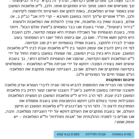
ולדבר מצוה וכך מעלים אותן לקדושה, תהליך זה נקרא "בירור הניצוצות".
וכך מוציאים את הטוב מתוך הרע ומתקנים אותו. ולכן, ל"ט מלאכות המשכן
שהן כאמור שורש המלאכות, באות לתקן את הארציות ולרוממה לקדושה.
ולכן, חז"ל אומרים ש"הך דהוה במשכן חשיבא - קרי ליה אב" (ב"ק ב, א).
אולם, בשבת שאין בה מלאכות, אין צורך להעלות את המלאכות ולעשות
"בירור ניצוצות", שהרי בשבת אנו כבר נמצאים ב"מעין עולם הבא". ויותר
מזה, בשבת הגשמיות של האכילה ושתיה היא עצמה קדושה, ולכן השבת
היא תיקון חטא אדה"ר. ואם כן, אם בימות החול ישנו רע המסתתר בטוב
שצריך לבררו ולתקנו, בשבת אפילו בגשמיות יש רק טוב וקדושה.
לפי זה ניתן להבין את עומק הקשר בין ל"ט מלאכות שבת לבין ל"ט מלאכות
המשכן. שבת היא כעין בניין המשכן, מה שפעלו במשכן בימות החול על ידי
ל"ט המלאכות לשם הקדושה, שהפכו את הגשמיות לעולם רוחני, כך בשבת
עושים זאת בצורה הפוכה: דווקא על ידי שביתה מל"ט המלאכות - מתמלאים
בקדושה ומתקנים את העולם. אם כן, השביתה עצמה מתקנת את המלאכה
(ע"פ שפתי חיים על המועדים ח"ג).
סיכום ומסקנות
שאלנו מה הכריח את התוספות להביא גרסה שניה לדברי הגמרא שרק מלאכה
חשובה שהיתה במשכן תיחשב כ'אב'? השבנו שישנו קשר הדוק בין מלאכות
המשכן לבין שבת. לפי הרב הירש ל"ט מלאכות המשכן הן תמצית המלאכות
המובילות שינוי בעולם ולכן דווקא ההימנעות מהן בשבת מסמלת את
המחויבות לרצון ה'. ולפי הרבי מצ'רנוביץ ל"ט מלאכות המשכן הן תיקון
העולם, אך בשבת מתקנים את העולם דווקא על ידי השביתה ממלאכה. והנה,
אנו מגלים כי לסוגיה ההלכתית של 'אבות ותולדות' ול"ט המלאכות - יש
עומק אמוני.
גמרא באמונה
אבות ותולדות
מסכת בבא קמא