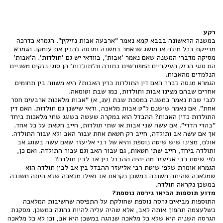
רקע
במשנה הראשונה בבבא קמא נאמר "ארבעה אבות נזיקין". הגמרא כדרכה
מדייקת בכל מילה או מושג שנאמר במשנה ומנסה להבין את עומקו. הגמרא
מסיקה מדברי המשנה שאם נאמר 'אבות', בוודאי יש גם 'תולדות'. ה'אבות'
הם סוגי הנזק העיקריים המפורשים בתורה וה'תולדות' הן סוגי נזקים משניים
הנלמדים מהאבות.
הגמרא מנסה לברר האם דין התולדות כדין האבות? היא משווה בין תחומים
אחרים שבהם מצינו אבות ותולדות, כמו שבת וטומאה.
לגבי שבת נאמר במשנה במסכת שבת (עג, א) "אבות מלאכות ארבעים חסר
אחת". אם נאמר שישנם ל"ט אבות מלאכה, ודאי שישנן גם תולדות. האם דין
התולדות כדין האבות? ההבדל הוא במקרה שעשה בשוגג שתי מלאכות ביחד
"בהדי הדדי". אם עשה שני אבות או שתי תולדות, חייב חטאת על כל אחד.
אך אם עשה אב ותולדה, חייב רק חטאת אחת עבור האב ולא עבור התולדה.
אולם, מצינו שיש שיטה נוספת והיא של רבי אליעזר שאם עשה בשוגג אב
ותולדה ביחד, חייב שתי חטאות, גם עבור האב וגם עבור התולדה. ואם כן,
לפי שיטת רבי אליעזר מה יהיה ההבדל בין אב לבין תולדה?
הגמרא אומרת שלפי שיטת רבי אליעזר ההבדל בין אב לבין תולדה הוא
שמלאכה שהיתה חשובה במשכן נקראת אב ואילו מלאכה שלא היתה חשובה
במשכן נקראה תולדה.
מדוע תוספות הביאו גירסה נוספת?
התוספות מביאים גרסה נוספת שחולקת על התפיסה שחשיבות המלאכה
כשלעצמה תהפוך אותה לאב, אלא שהיה עליה להיות נהוגה במשכן. מסקנת
הגרסה השניה היא שלא כל מלאכה שנהגה במשכן היא אב, וכן לא כל מלאכה