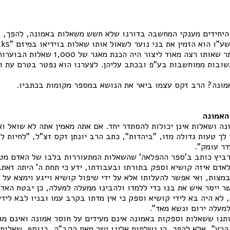
 היחידים מענקי המחשבה בדורנו שלא חשש משאלות באמונה, להפך, ה
הפרויקט השאפתני ביותר שאותו רצה מאוד ליצור 
תשובות ממוחשבות בע"פ ובכתב עליהן. לצערנו הוא נפטר בטרם עת ו
אמונה? הרב זקס עצמו ביאר את הנושא במספר מקומות בכתביו.
האמונה
ה ושאלות אינן יכולות להסתדר יחד. אם אתה מאמין אתה לא שואל ו
 לך טעות גדולה מזו, "ביהדות", כתב הרב יונתן זקס זצ"ל, "לחיות לל
דר עומק".
רביץ כותב ב'ספר ההפלאה' שהשאלות המתעוררות בלבו של האדם מט
אדם איזה קושיא וספק בתורתו ובעבודתו, ידע כי תחת ה' היתה זאת. 
מצות, ואי אפשר להעלותו אלא על ידי שיפול קושיא וייגע וימצא על נ
ר ייסר איש את בנו כדי ללמדו ולהבינו ממעלה למעלה, כן יבטח האדם
, לא היה בא לידי קושיא וספק כי אין מדתו בקרב עמו ובניו לבא ליד
למעלה ירום ונשא מאד".
תנו ששאלות וספקות באמונה אינם מעידים על חוסר אמונה ואינם מג
הרע", אלא להפך, הן נשלחות אלינו ישר מאת הקב"ה. בנוסף, שאלות