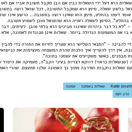
אלות הוא דעל ידי השאלות נבין אם הבן מקבל תשובת אביו אם לאו, 
אל בלשון שאלה, סימן הוא שמקבל התשובה, דכל שואל רוצה בתשובה
ומר דעתו בהחלט, סימן הוא שאינו רוצה בתשובה... הרשע אינו שוא
 בהחלט". הסימן לשאלה ראויה הוא שהשואל מוכן לשמוע תשובה.
- "לא כל דבר ביהדות שאיננו מבינים הוא בלתי מובן. לעיתים, דבר
 בו את המשמעות הגדולה ביותר. שאלות אינן מנוגדות לאמונה, אלא ו
די להבינה - "התנאי השלישי הוא שצריך לחיות את התורה כדי להבין או
ת, אין דרך להעריך איך הלכות טהרת המשפחה מעצימות את הנישואין
ות מבפנים, כאשר משקיעים את עצמנו בתוכה".
(שנשאלות כראוי) דווקא רצויות בעיני הקב"ה, מעמיקה את היסוד ש
עם שאלות נוקבות ואדרבה מתוך כך האמונה שלנו תתעצם. שהרי האמ
Rabbi Jonat
שאלות באמונה
אמונה
הרב זקס