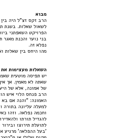
מבוא
הרב זקס זצ"ל היה בין
בני נוער והכנת מאגר 
נפלא זה.
מהו היחס בין שאלות ו
השאלות מעצימות את 
יש תפיסה מוטעית שאמונ
שאתה לא מאמין. אך אין
של אמונה, אלא של היע
הרב פנחס הלוי איש הו
האמונה: "והנה אם בא ל
למעלה עליונה בתורה וב
וחכמה נפלאה. וזהו כאש
להגדיל תורתו ולהאדירו
לתועלת תירוצו ובירור 
'בעל ההפלאה' מרגיע או
מקום שלילי או מ"היצר 