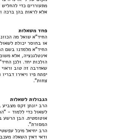
מתעוררים כדי להחליש א
אלא לראות בהן ברכה ו
פחד משאלות
החיד"א שואל מה הכוונ
או בחוסר יכולת לשאול
החיד"א מלמדנו בשם הר
אינטלגנציה, אלא משום 
הולכות יחד. ולכן החיד
שאדרבה זה טוב וראוי 
יפתח פיו ויאירו דבריו
צחות".
הגבולות לשאלות
הרב יונתן זקס מצביע 
לשאול כדי ללמוד - "הת
אוטומטית. הבן הרשע בה
המסורת".
הרב יחיאל מיכל עפשטיי
ודאי דאין השאלה מעכבת