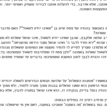
ותנו, אלא אדרבה, כדי להעלות אותנו לבירור מעמיק ואמיתי יותר. ול
התעצמות האמונה.
ה כשנאמר בהגדה של פסח שיש בן "שאינו יודע לשאול"? האם מדובר 
 שאלות?
ב שלמה אלקבץ, שהבן שאינו יודע לשאול, אינו שואל שאלות לא מש
שהוא "ירא וחרד לדבר ה' ואינו שואל מפני היראה מהשגיאה" וחושב 
"א מלמדנו שצריך לסייע לו להסיר מעצמו את המחסום ששאלות מנוגדו
לשאול שאלות באמונה "ולכן פתח לו שתלהיבתו לשאול ותמשיכתו בדב
 וזהו והגדת לבנך לשון המשכת שתמשיכתו בדברים עד שתסיר מחסום מ
במאמרו 'אומנות השאלות' על שלושה תנאים הנדרשים לשאלה יהודית א
נאי הראשון הוא שאנו שואלים בכנות מתוך מטרה ללמוד, ולא מתוך ל
גדה נופל בדיוק בנקודה זו, הוא אינו שואל במטרה להבין, אלא בתו
ן מרחיב רעיון זה במילים הבאות:
. כמו בשאלות 'מה נשתנה' ששנינו במשנה, דאם אין מי שישאלנו שו