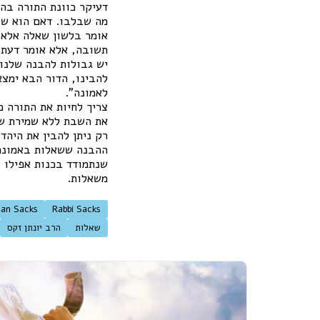
דעיקר כוונת התורה בהש
מה שבלבו. דאם הוא שו
אומר בלשון שאלה אלא א
תשובה, אלא אומר דעתו
יש גבולות להבנה שלנו 
להבינו, הדור הבא ימצא
לאמונה".
צריך לחיות את התורה כ
את השבת ללא שמירת שב
רק ניתן להבין את היהד
ההבנה ששאלות באמונה 
שנתמודד בכנות אפילו 
משאלות.
han Sacks
Rabbi Sacks
שאלות
הרב יונתן זקס