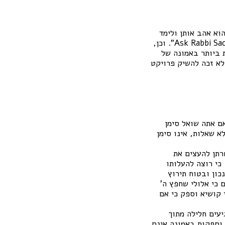
וא אהב אותן ולימד
לשאול שאלות. בשנת תשע"ו הוא הזמין את בני נוער לשאול אותו שאלות בוידיאו במיזם "Ask Rabbi Sacks". וכן,
היה הכנת מאגר של 1,000 שאלות הבוערות ביותר באמונה של
לא זכה להשיק פרויקט
אם אתה שואל סימן
א שאלות, אינו סימן
רתן להעצים את
כי רוצה להעלותו
כון ובטוח תירוץ
 כי אלולי שחפץ ה'
י קושיא וספק כי אם
יעים חלילה מתוך
 וספקות באמונה אינם