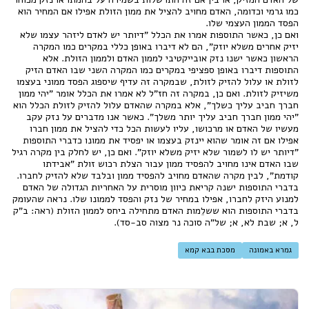
כמו גרמי וכדומה, האדם מחויב להציל את ממון הזולת אפילו אם המחיר הוא
הפסד הממון העצמי שלו.
ואם כן, כאשר התוספות אמרו את הכלל "דיותר יש לאדם ליזהר עצמו שלא
יזיק אחרים משלא יוזק", הם לא דיברו באופן כללי במקרים כמו המקרה
הראשון כאשר ישנו נזק אובייקטיבי לממון האדם ולממון הזולת. אלא
התוספות דיברו באופן ספציפי במקרים כמו המקרה השני שבו האדם הזיק
לזולת או עלול להזיק לזולת, שבמקרה זה עדיף שיספוג הפסד ממוני בעצמו
משיזיק לזולת. ואם כן, במקרה זה חז"ל לא אמרו את הכלל אומר "יהי ממון
חברך חביב עליך כשלך", אלא במקרה שהאדם עלול להזיק לזולת הכלל הוא
"יהי ממון חברך חביב עליך יותר משלך". כאשר אנו מדברים על נזק עקב
מעשיו של האדם או מרכושו, עליו לעשות הכל כדי להציל את ממון חברו
אפילו אם זה אומר שהוא יינזק בעצמו או יפסיד את ממונו כדברי התוספות
"דיותר יש לו לשמור שלא יזיק משלא יוזק". ואם כן, יש לחלק בין מקרה רגיל
שבו האדם אינו מחויב להפסיד ממון עבור הצלת רכוש זולת "אבידתו
קודמת", לבין מקרה שהאדם מחויב להפסיד ממון ובלבד שלא להזיק לחברו.
בדברי התוספות ישנה קריאת כיוון מוסרית על האחריות הגדולה של האדם
למנוע היזק לחברו, אפילו במחיר של נזק והפסד לממונו שלו. נראה שהעומק
בדברי התוספות הוא ששלֵמות האדם מתחילה ביחס לממון הזולת (ראה: ב"ק
ל, א; שבת לא, א; של"ה סוכה נר מצוה סב-סד).
גמרא באמונה
מסכת בבא קמא