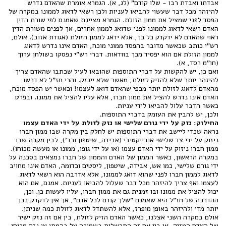
אבדתו ואבדת רבו - שלו קודם" (לג, א). הגמרא אומרת שהאדם נדרש
להיזהר מכל דבר שעשוי להביאו לעניות ולכן רשאי לדאוג לממונו במקרה של
הפסד לפני שמציל את ממון הזולת. הגמרא מציינת שאמנם לפי שורת הדין
האדם רשאי לדאוג לממונו לפני שדואג לממון אחרים, אך לפנים משורת הדין
ראוי שהאדם לא ידקדק כל כך, אלא ידאג לממון הזולת (אגודת אזוב). אולם,
רש"י כותב שכאשר מדובר בהפסד ממוני מוכח, האדם אינו נדרש לדאוג
לממון הזולת אם הוא יפסיד מכך בוודאות. דברי רש"י נפסקו בשולחן ערוך
(חו"מ רסד, א).
ואם כן, יש להקשות על דברי התוספות שהובאו לעיל שכתבו שהאדם צריך
להיזהר יותר שלא להזיק לזולת, מאשר שלא יינזק. והרי חז"ל לא דרשו
מהאדם לדאוג לזולת יותר מכפי שהאדם דואג לעצמו! וכאשר יש הפסד מוכח,
האדם אינו נדרש להציל את ממון חברו, אלא עליו להציל את ממונו. ובפרט
כאשר הדבר עלול להביאו לידי עניות.
ולכן, יש להבין את העומק בדברי התוספות.
החילוק: נזק על ידי גורם שלישי או נזק לזולת על ידי האדם עצמו
נראה שכדי ליישב את דברי התוספות יש לחלק בין מקרה שבו ממון חברו
ניזוק על ידי צד שלישי אובייקטיבי (אבידה, שיטפון וכד'), לבין מקרה שבו
ממון חברו ניזוק על ידי האדם עצמו (או על ידי גופו, ממונו או מעשה מכוחו).
במקרה הראשון, כאשר הממון של האדם והממון של חברו נמצאים בסכנה על
ידי גורם שלישי, כמו אש, אבידה, שיטפון, ליסטים וכדומה, האדם אינו מחויב
לדאוג לממון חברו לפני שהוא דואג לממונו, אלא אדרבה הוא רשאי לדאוג
לעצמו ואף צריך להיזהר מכל דבר שעלול להביאו לעניות. אמנם, אם הוא
יכול להציל את ממונו ובו זמנית גם את ממון חברו, עליו לעשות כן. וכן,
ההדרכה של חז"ל היא שאמנם "שלך קודם לכל אדם", אך אין לדקדק בכך
יותר מדי ולהיזהר באופן מופרז, אלא להשתדל לדאוג לזולת כמה שניתן.
אולם במקרה השני אצלנו, כאשר האדם הזיק לזולת, בין אם זה נזק ישיר
של האדם המזיק, או בין אם זה התרשלות בשמירה על בהמתו או נזק מכוחו