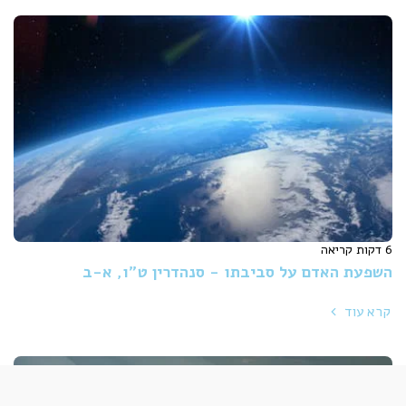
6 דקות קריאה
השפעת האדם על סביבתו - סנהדרין ט"ו, א-ב
קרא עוד