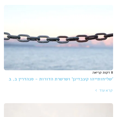
8 דקות קריאה
'שליחותייהו קעבדינן' ושרשרת הדורות - סנהדרין ב, ב
קרא עוד