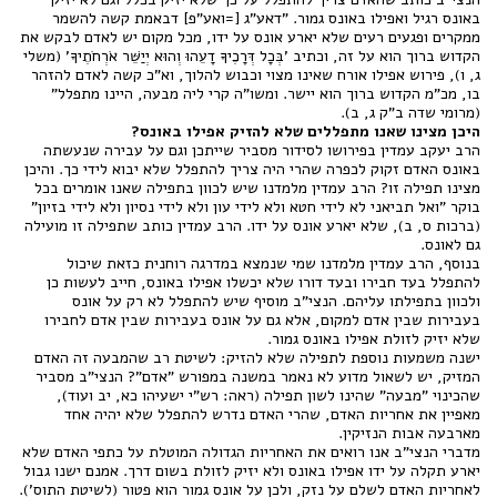
באונס רגיל ואפילו באונס גמור. "דאע"ג [=ואע"פ] דבאמת קשה להשמר
ממקרים ופגעים רעים שלא יארע אונס על ידו, מכל מקום יש לאדם לבקש את
הקדוש ברוך הוא על זה, וכתיב 'בְּכָל דְּרָכֶיךָ דָעֵהוּ וְהוּא יְיַשֵּׁר אֹרְחֹתֶיךָ' (משלי
ג, ו), פירוש אפילו אורח שאינו מצוי וכבוש להלוך, וא"כ קשה לאדם להזהר
בו, מכ"מ הקדוש ברוך הוא יישר. ומשו"ה קרי ליה מבעה, היינו מתפלל"
(מרומי שדה ב"ק ג, ב).
היכן מצינו שאנו מתפללים שלא להזיק אפילו באונס?
הרב יעקב עמדין בפירושו לסידור מסביר שייתכן וגם על עבירה שנעשתה
באונס האדם זקוק לכפרה שהרי היה צריך להתפלל שלא יבוא לידי כך. והיכן
מצינו תפילה זו? הרב עמדין מלמדנו שיש לכוון בתפילה שאנו אומרים בכל
בוקר "ואל תביאני לא לידי חטא ולא לידי עון ולא לידי נסיון ולא לידי בזיון"
(ברכות ס, ב), שלא יארע אונס על ידו. הרב עמדין כותב שתפילה זו מועילה
גם לאונס.
בנוסף, הרב עמדין מלמדנו שמי שנמצא במדרגה רוחנית כזאת שיכול
להתפלל בעד חבירו ובעד דורו שלא יכשלו אפילו באונס, חייב לעשות כן
ולכוון בתפילתו עליהם. הנצי"ב מוסיף שיש להתפלל לא רק על אונס
בעבירות שבין אדם למקום, אלא גם על אונס בעבירות שבין אדם לחבירו
שלא יזיק לזולת אפילו באונס גמור.
ישנה משמעות נוספת לתפילה שלא להזיק: לשיטת רב שהמבעה זה האדם
המזיק, יש לשאול מדוע לא נאמר במשנה במפורש "אדם"? הנצי"ב מסביר
שהכינוי "מבעה" שהינו לשון תפילה (ראה: רש"י ישעיהו כא, יב ועוד),
מאפיין את אחריות האדם, שהרי האדם נדרש להתפלל שלא יהיה אחד
מארבעה אבות הנזיקין.
מדברי הנצי"ב אנו רואים את האחריות הגדולה המוטלת על כתפי האדם שלא
יארע תקלה על ידו אפילו באונס ולא יזיק לזולת בשום דרך. אמנם ישנו גבול
לאחריות האדם לשלם על נזק, ולכן על אונס גמור הוא פטור (לשיטת התוס').