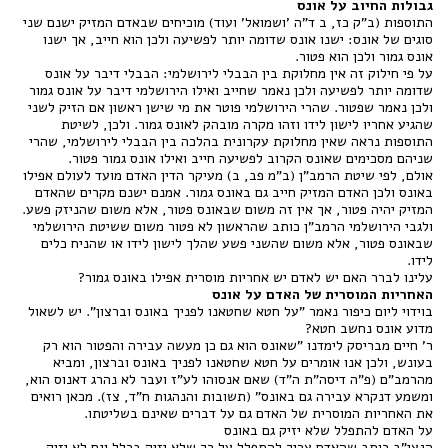
גבולות החיוב על אונס
התוספות (ב"ק כז, ב ד"ה 'ושמואל' ועוד) מוכיחים שבאדם המזיק ישנם שני
סוגים של אונס: ישנו אונס שדומה יותר לפשיעה ולכן הוא חייב, אך ישנו
אונס גמור ולכן הוא פטור.
על פי חילוק זה אין מחלוקת בין הבבלי לירושלמי: הבבלי דיבר על אונס
שדומה יותר לפשיעה ולכן נאמר שחייב ואילו הירושלמי דיבר על אונס גמור
ולכן נאמר שפטור. שהרי הירושלמי פוטר את מי שישן ראשון אם הזיק לשני
שהגיע אחריו לישון לידו וזהו מקרה מובהק לאונס גמור. ולכן, לשיטת
התוספות נראה שאין מחלוקת עקרונית בהלכה בין הבבלי לירושלמי, שהרי
שניהם מסכימים שאונס הקרוב לפשיעה חייב ואילו אונס גמור פטור.
אולם, לפי שיטת הרמב"ן (ב"מ פב, ב) מעיקר הדין האדם מועד לעולם אפילו
באונס ולכן האדם המזיק חייב גם באונס גמור. אמנם ישנם מקרים שהאדם
המזיק יהיה פטור, אך אין זה משום שבאונס פטור, אלא משום שהניזק פשע.
ולגבי הירושלמי הרמב"ן כותב שהראשון לא פטור משום ששיטת הירושלמי
שבאונס פטור, אלא משום שהשני פשע שהלך לישון לידו או שהניח כלים
לידו.
עלינו לברר האם יש לאדם יש אחריות מוסרית אפילו באונס גמור?
האחריות המוסרית של האדם על אונס
בוידוי ליום כיפור נאמר "על חטא שחטאנו לפניך באונס וברצון". יש לשאול
מדוע אונס נחשב חטא?
ר' חיים מבריסק לימדנו "שאונס הוא גם כן מעשה עבירה והפטור הוא רק
בעונש, ולכן אנו אומרים על חטא שחטאנו לפניך באונס וברצון, ומביא
מהרמב"ם (פ"ה דיסה"ת ה"ד) שאם אנסוהו לע"ז ועבר לא נהרג דאנוס הוא,
ומשמע דנקרא עבירה גם באונס" (תשובות והנהגות ח"ד, צז). מכאן רואים
את האחריות המוסרית של האדם גם על דברים שאינם בשליטתו.
על האדם להתפלל שלא יזיק גם באונס
הנצי"ב כותב שהאדם צריך להתפלל על כך שלא יזיק בכלל וגם לא יזיק