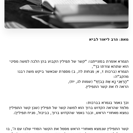
מאת: הרב ליאור לביא
הגמרא אומרת בסוגייתנו: "קשר של תפילין הקבוע בהן הלכה למשה מסיני
הוא שתהא צורתו כך",
הגמרא (ברכות ז, א; מנחות לה, ב) מספרת שכאשר ביקש משה רבנו
מהקב"ה:
"הַרְאֵנִי נָא אֶת כְּבֹדֶךָ" (שמות לג, יח),
הראה לו את קשר התפילין.
וכך נאמר בגמרא בברכות:
מלמד שהראה הקדוש ברוך הוא למשה קשר של תפילין (שכן קשר התפילין
נמצא מאחורי הראש, וכבר נאמר שהקדוש ברוך, כביכול, מניח תפילין).
קשר התפילין שנמצא מאחורי הראש מסמל את הקשר הסודי שלנו עם ה', בו