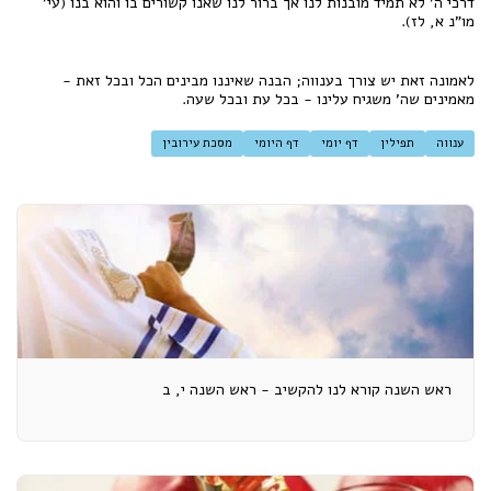
דרכי ה' לא תמיד מובנות לנו אך ברור לנו שאנו קשורים בו והוא בנו (עי'
מו"נ א, לז).
לאמונה זאת יש צורך בענווה; הבנה שאיננו מבינים הכל ובכל זאת -
מאמינים שה' משגיח עלינו - בכל עת ובכל שעה.
ענווה
תפילין
דף יומי
דף היומי
מסכת עירובין
ראש השנה קורא לנו להקשיב - ראש השנה י, ב