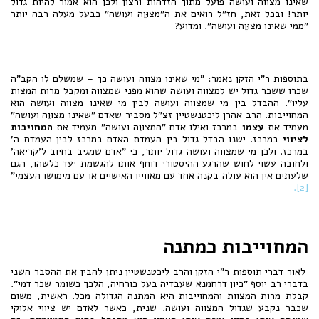
שאינו מצווה ועושה פועל מתוך הזדהות ורצון ולכן הוא אמור להיות גדול
יותר! ובכל זאת, חז"ל רואים את ה"מצוּוֶה ועושה" כבעל מעלה רבה יותר
"ממי שאינו מצוּוֶה ועושה". ומדוע?
בתוספות ר"י הזקן נאמר: "מי שאינו מצווה ועושה כך – שמשלם לו הקב"ה
שכרו ששכר גדול יש למצווה ועושה שהוא מפני שמצווה ומקבל מרות המצות
עליו". ההבדל בין מי שמצווה ועושה לבין מי שאינו מצווה ועושה הוא
המחוייבות. הרב אהרן ליכטנשטיין זצ"ל מסביר שאדם "שאינו מצוּוֶה ועושה"
מעמיד את
עצמו
במרכז ואילו אדם "המצוּוֶה ועושה" מעמיד את
המחויבות
לציווי
במרכז. ישנו הבדל גדול בין העמדת האדם במרכז לבין העמדת ה'
במרכז. ולכן מי שמצווה ועושה גדול יותר, כי "אדם שמגיב בחיוב ל'קריאה'
ולחובה עשוי לחוש שהרגע ההיסטורי דוחף אותו להגשמת יעד כלשהו, הגם
שלעתים אין הוא עולה בקנה אחד עם מאווייו האישיים או עם מימושו העצמי"
[2].
המחוייבות כמתנה
לאור דברי תוספות ר"י הזקן והרב ליכטנשטיין ניתן להבין את ההסבר השני
בדברי רב יוסף "כיון דרחמנא שעבדיה בעל כורחיה, הלכך כשומר שכר דמי".
קבלת מרות המצוות והמחוייבות היא המתנה הגדולה מכל. ראשית, משום
שכבר נקבע שגדול המצווה ועושה. שנית, כאשר לאדם יש ציווי אלוקי