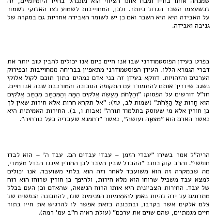
שמנחה אותו בחייו ומכח אותו הציווי הוא מתנהל בחייו היומיומיים, זה
לכשעצמו השכר הגדול ביותר. ולכן, המחוייבות לשמוע לצו האלוקי לשמור
על האבידה היא היא השכר ואם כן יש לשומר האבידה אחריות גם במקרה של
גניבה ואבידה.
בפרט בעידן הפוסטמודרני שבו אנו חיים כיום אנו יכולים להבין טוב יותר את
דברי הגמרא הללו. העידן הפוסטמודרני מתאפיין בבריחה ממחוייבות ובפירוק
הערכים והזהויות. דווקא בעידן זה בני אדם כמהים בתוך תוכם לקול אלוקי
נשגב שידריך אותם להתמודד עם התקופה הסבוכה והמורכבת שבה אנו חיים.
חז"ל דורשים על הפסוק: "וְהַלֻּחֹת מַעֲשֵׂה אֱלֹקִים הֵמָּה וְהַמִּכְתָּב מִכְתַּב אֱלֹקִים
הוּא חָרוּת עַל הַלֻּחֹת" (שמות לב, טז): "אל תקרא חרות אלא חירות שאין לך
בן חורין אלא מי שעוסק בתלמוד תורה" (אבות ו, ב). החירות האמיתית היא
כאשר האדם הוא "מצוּוֶה ועושה", כאשר "רחמנא שעבדיה בעל כורחיה".
הריה"ל אמר בשירו "עבדי הזמן – עבדי עבדים הם. עבד ה' – הוא לבדו
חופשי". והרב קוק כותב "ההבדל שבין העבד לבן החורין איננו הבדל מעמדי,
מה שבמקרה זה הוא משועבד לאחר וזה הוא בלתי משועבד. אנו יכולים
למצא עבד משכיל שרוחו הוא מלא חירות, ולהיפך בן חורין שרוחו הוא רוח
של עבד. החירות הצביונית היא אותו הרוח הנשאה, שהאדם וכן העם בכלל
מתרומם על ידה להיות נאמן להעצמיות הפנימית שלו, להתכונה הנפשית של
צלם אלקים אשר בקרבו, ובתכונה כזאת אפשר לו להרגיש את חייו בתור
חיים מגמתיים, שהם שוים את ערכם" (עולת ראיה ח"ב עמ' רמה).