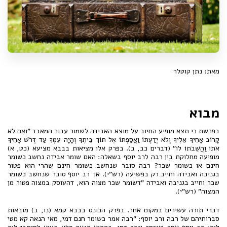
מאת: נתן קוטלר
מבוא
בפרשת כי תצא מופיע החיוב על מוצא האבידה לשמור עבור המאבד "וְאִם לֹא
קָרוֹב אָחִיךָ אֵלֶיךָ וְלֹא יְדַעְתּוֹ וַאֲסַפְתּוֹ אֶל תּוֹךְ בֵּיתֶךָ וְהָיָה עִמְּךָ עַד דְּרֹשׁ אָחִיךָ
אֹתוֹ וַהֲשֵׁבֹתוֹ לוֹ" (דברים כב, ב). בפרק אלו מציאות בבבא מציעא (כט, א)
מופיעה מחלוקת בין רבה לרב יוסף בשאלה: האם שומר אבידה נחשב כשומר
חינם או כשומר שכר? רבה סובר שנחשב כשומר חינם שהרי הוא פטור
בגניבה ואבידה וחייב רק בפשיעה (רש"י). אך רב יוסף סובר שנחשב כשומר
שכר וחייב בגניבה ואבידה "דשומר שכר מצוה הוא, דהעוסק במצוה פטור מן
המצוה" (רש"י).
דברי תורה עשירים במקום אחר. בפרק הכונס בבבא קמא (נו, ב) מובאות
סברותיהם של רבה ורב יוסף: "רבה אמר כשומר חנם דמי, מאי הנאה קא מטי