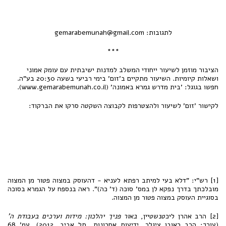
לתגובות: gemarabemunah@gmail.com
***
הציבור מוזמן לשיעור ייחודי המשלב למדנות ישיבתית עם עומק אמוני
ושאלות קיומיות. השיעור מתקיים ב'זום' בימי רביעי בשעה 20:30 בע"ה.
חפשו בגוגל: 'בית מדרש גמרא באמונה' (www.gemarabemunah.co.il).
לקישור 'זום' לשיעור ולהצטרפות לקבוצה השקטה סרקו את הברקוד:
[1] רש"י: "דלא בעי למיתב רפתא לעניא - דהעוסק במצוה פטור מן המצוה
מובלכתך בדרך נפקא לן במס' סוכה (ד' כה)". ראה בנספח על הגמרא בסוכה
בסוגיית העוסק במצוה פטור מן המצוה.
[2] הרב אהרן ליכטנשטיין,
באור פניך יהלכון: מידות וערכים בעבודת ה'
(עורך: הרב ראובן ציגלר, ידיעות אחרונות, תל אביב, 2012), עמ' 68