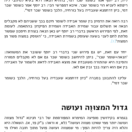
ליה; רב יוסף אמר כשומר שכר דמי, בההיא הנאה דלא בעיא למיתבי ליה
ריפתא לעניא הוי כשומר שכר. איכא דמפרשי הכי: רב יוסף אמר כשומר שכר
דמי, כיון דרחמנא שעבדיה בעל כורחיה, הלכך כשומר שכר דמי".
רבה רואה את הדמיון בין שומר אבידה לשומר חינם בכך ששניהם לא מקבלים
הנאה או תשלום עבור שמירת האבידה ושמירת הפיקדון בהתאמה. לעומת
זאת, לפי הפירוש הראשון בדברי רב יוסף יש כאן הנאה בצורת חיסכון שפטור
מלתת לחם לעני בשעה שעוסק בשמירת האבידה, כי 'העוסק במצוה פטור מן
המצוה'
[1].
יחד עם זאת, יש גם פירוש שני בדברי רב יוסף ששובר את המשוואה:
'הנאה=שומר שכר', ניתן להיחשב כשומר שכר גם אם לא מקבלים תמורה
והסיבה היא שהתורה משעבדת את מוצא האבידה לדאוג ולשמור על האבידה
בין אם הוא רוצה בכך ובין אם לאו.
עלינו להתבונן בסברה "כיון דרחמנא שעבדיה בעל כורחיה, הלכך כשומר
שכר דמי".
גדול המצוּוֶה ועושה
בגמרא בקידושין מופיעה המימרא המפורסמת של רבי חנינא "גדול מצווה
ועושה יותר ממי שאינו מצווה ועושה" (לא, א וראה: ב"ק פז, א). השאלה היא
והלא היה צריך להיות הפוך: מי שמצווה ועושה פועל מתוך חובה ואילו מי